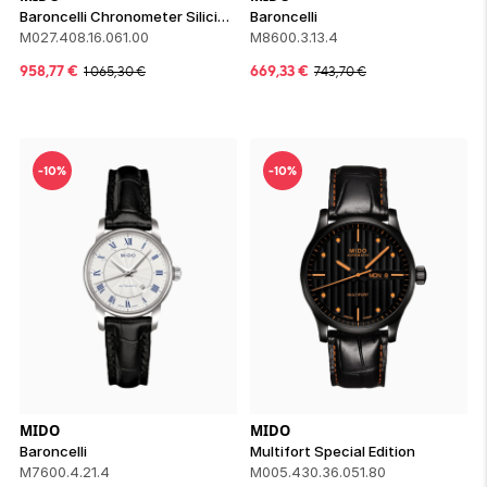
Baroncelli Chronometer Silicium
Baroncelli
M027.408.16.061.00
M8600.3.13.4
958,77
€
669,33
€
1 065,30
€
743,70
€
-10%
-10%
MIDO
MIDO
Baroncelli
Multifort Special Edition
M7600.4.21.4
M005.430.36.051.80