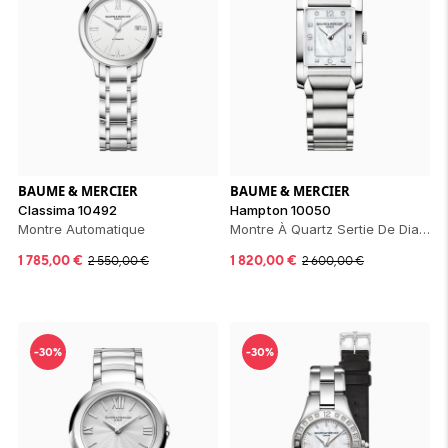
BAUME & MERCIER
BAUME & MERCIER
Classima 10492
Hampton 10050
Montre Automatique
Montre À Quartz Sertie De Diamants
1 785,00
€
1 820,00
€
2 550,00
€
2 600,00
€
-30%
-30%