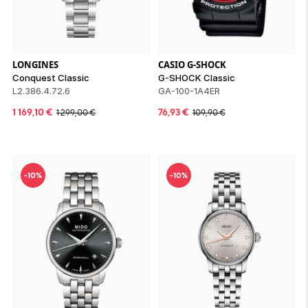
LONGINES
CASIO G-SHOCK
Conquest Classic
G-SHOCK Classic
L2.386.4.72.6
GA-100-1A4ER
1 169,10
€
76,93
€
1 299,00
€
109,90
€
-10%
-10%