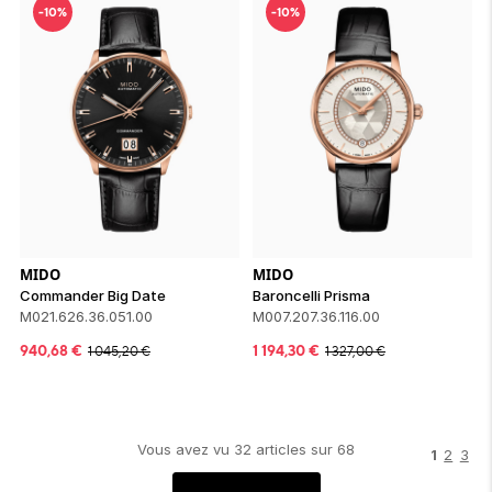
-10%
-10%
MIDO
MIDO
Commander Big Date
Baroncelli Prisma
M021.626.36.051.00
M007.207.36.116.00
940,68
€
1 194,30
€
1 045,20
€
1 327,00
€
Vous avez vu
32
article
s
sur
68
1
2
3