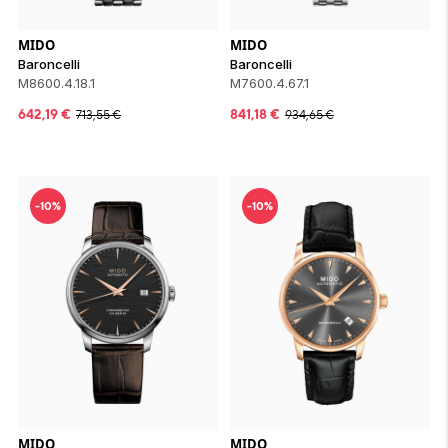
MIDO
MIDO
Baroncelli
Baroncelli
M8600.4.18.1
M7600.4.67.1
642,19
€
841,18
€
713,55
€
934,65
€
-10%
-10%
MIDO
MIDO