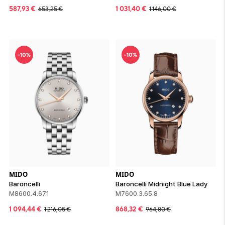
587,93
€
1 031,40
€
653,25
€
1 146,00
€
-10%
-10%
MIDO
MIDO
Baroncelli
Baroncelli Midnight Blue Lady
M8600.4.67.1
M7600.3.65.8
1 094,44
€
868,32
€
1 216,05
€
964,80
€