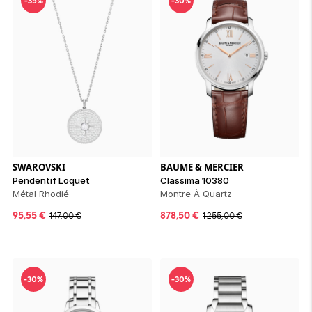
-35%
-30%
SWAROVSKI
BAUME & MERCIER
Pendentif Loquet
Classima 10380
Métal Rhodié
Montre À Quartz
95,55
€
878,50
€
147,00
€
1 255,00
€
-30%
-30%