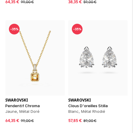
64,35
€
38,35
€
99,00
€
59,00
€
-35%
-35%
SWAROVSKI
SWAROVSKI
Pendentif Chroma
Clous D'oreilles Stilla
Jaune, Métal Doré
Blanc, Métal Rhodié
64,35
€
57,85
€
99,00
€
89,00
€