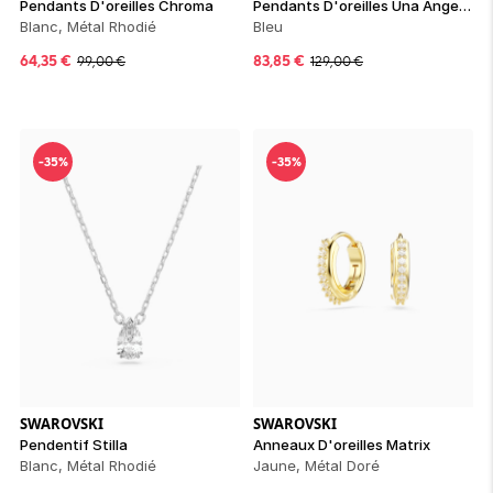
Pendants D'oreilles Chroma
Pendants D'oreilles Una Angelic
Blanc, Métal Rhodié
Bleu
64,35
€
83,85
€
99,00
€
129,00
€
-35%
-35%
SWAROVSKI
SWAROVSKI
Pendentif Stilla
Anneaux D'oreilles Matrix
Blanc, Métal Rhodié
Jaune, Métal Doré