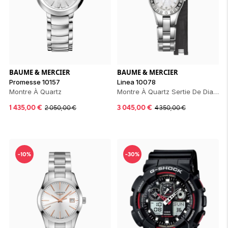
BAUME & MERCIER
BAUME & MERCIER
Promesse 10157
Linea 10078
Montre À Quartz
Montre À Quartz Sertie De Diamants
1 435,00
€
3 045,00
€
2 050,00
€
4 350,00
€
-10%
-30%