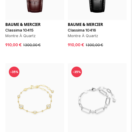
ion 
ixir
Montres Riviera
cco dentaire
bio
en 
on
der
Tom Ford
irl 
Scandal Absolu
bébé
BAUME & MERCIER
BAUME & MERCIER
Classima 10415
Classima 10416
Montre À Quartz
Montre À Quartz
910,00
€
910,00
€
1 300,00
€
1 300,00
€
-35%
-35%
ts alimentaires