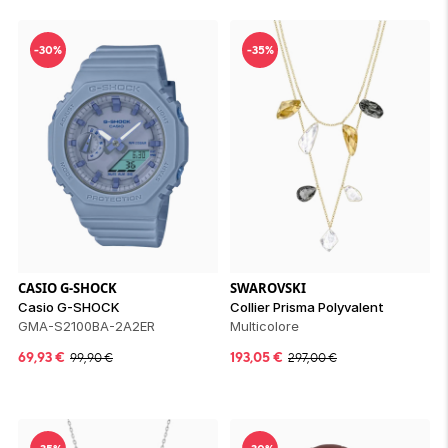
-30%
-35%
CASIO G-SHOCK
SWAROVSKI
Casio G-SHOCK
Collier Prisma Polyvalent
GMA-S2100BA-2A2ER
Multicolore
69,93
€
193,05
€
99,90
€
297,00
€