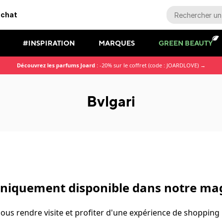
achat
#INSPIRATION
MARQUES
GREEN BEAUTY
Découvrez les parfums Joard
: -20% sur le coffret (code : JOARDLOVE) →
Bvlgari
uniquement disponible dans notre ma
ous rendre visite et profiter d'une expérience de shopping 