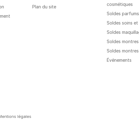
cosmétiques
on
Plan du site
Soldes parfum
ement
Soldes soins e
Soldes maquill
Soldes montre
Soldes montre
Événements
Mentions légales