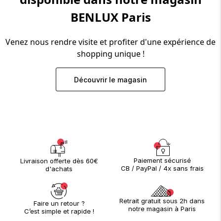
ion 
ixir
Montres Riviera
cco dentaire
bio
en 
BENLUX Paris
on
der
Tom Ford
irl 
Scandal Absolu
bébé
Venez nous rendre visite et profiter d'une expérience de
shopping unique !
Découvrir le magasin
ts alimentaires
Paiement sécurisé
Livraison offerte dès 60€
CB / PayPal / 4x sans frais
d'achats
Retrait gratuit sous 2h dans
Faire un retour ?
notre magasin à Paris
C’est simple et rapide !