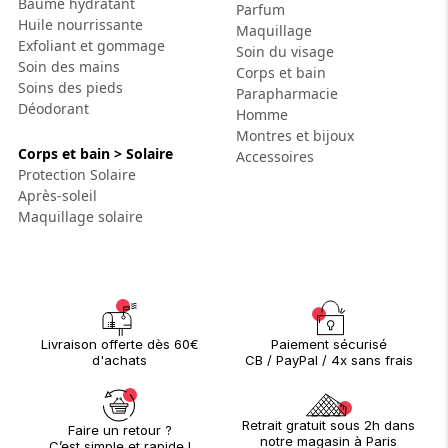
Baume hydratant
Parfum
Huile nourrissante
Maquillage
Exfoliant et gommage
Soin du visage
Soin des mains
Corps et bain
Soins des pieds
Parapharmacie
Déodorant
Homme
Montres et bijoux
Corps et bain > Solaire
Accessoires
Protection Solaire
Après-soleil
Maquillage solaire
Paiement sécurisé
Livraison offerte dès 60€
CB / PayPal / 4x sans frais
d'achats
Retrait gratuit sous 2h dans
Faire un retour ?
notre magasin à Paris
C’est simple et rapide !