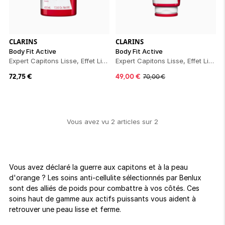
ion 
ixir
Montres Riviera
cco dentaire
bio
en 
on
der
Tom Ford
irl 
Scandal Absolu
bébé
CLARINS
CLARINS
Body Fit Active
Body Fit Active
Expert Capitons Lisse, Effet Lift, Tonifie
Expert Capitons Lisse, Effet Lift, Tonifie
72,75
€
49,00
€
70,00
€
Vous avez vu
2
article
s
sur
2
ts alimentaires
Vous avez déclaré la guerre aux capitons et à la peau
d'orange ? Les soins anti-cellulite sélectionnés par Benlux
sont des alliés de poids pour combattre à vos côtés. Ces
soins haut de gamme aux actifs puissants vous aident à
retrouver une peau lisse et ferme.