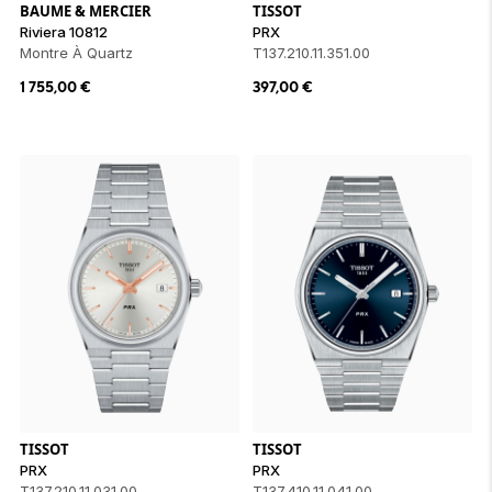
BAUME & MERCIER
TISSOT
Riviera 10812
PRX
Montre À Quartz
T137.210.11.351.00
1 755,00
€
397,00
€
TISSOT
TISSOT
PRX
PRX
T137.210.11.031.00
T137.410.11.041.00