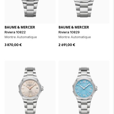
ion 
ixir
Montres Riviera
cco dentaire
bio
en 
on
der
Tom Ford
irl 
Scandal Absolu
bébé
BAUME & MERCIER
BAUME & MERCIER
Riviera 10822
Riviera 10829
Montre Automatique
Montre Automatique
3 870,00
€
2 691,00
€
ts alimentaires