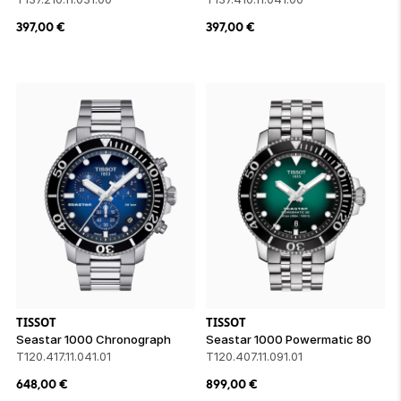
397,00
€
397,00
€
TISSOT
TISSOT
Seastar 1000 Chronograph
Seastar 1000 Powermatic 80
T120.417.11.041.01
T120.407.11.091.01
648,00
€
899,00
€