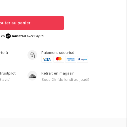
outer au panier
z en
4x
sans frais
avec PayPal
rte
à
Paiement sécurisé
t
Trustpilot
Retrait en magasin
9
avis)
Sous
2h
(du lundi au jeudi)