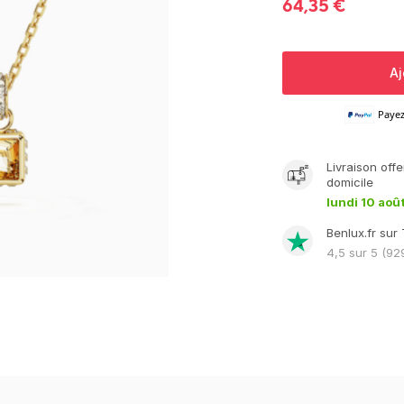
64,35
€
Aj
Paye
Livraison
offe
domicile
lundi 10 aoû
Benlux.fr sur 
4,5
sur 5 (
92