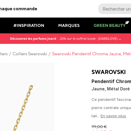
r chaque commande
#INSPIRATION
MARQUES
GREEN BEAUTY
Découvrez les parfums Joard
: -20% sur le coffret (code : JOARDLOVE) →
liers
/
Colliers Swarovski
/
Swarovski Pendentif Chroma Jaune, Mét
SWAROVSKI
Pendentif Chro
Jaune, Métal Doré
Ce pendentif fascina
pierre centrale uniqu
tail...
En savoir plus
99,00
€