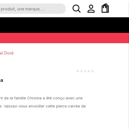
al Doré
★
★
★
★
★
ma
nt de la famille Chroma a été conçu avec une
e : laissez-vous envoûter cette pierre carrée de