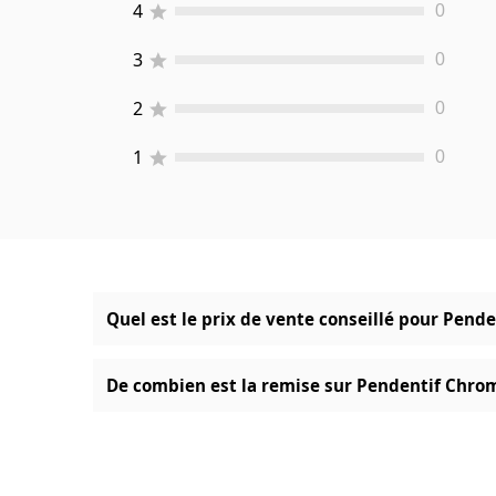
4
0
3
0
2
0
1
0
Quel est le prix de vente conseillé pour Pend
De combien est la remise sur Pendentif Chrom