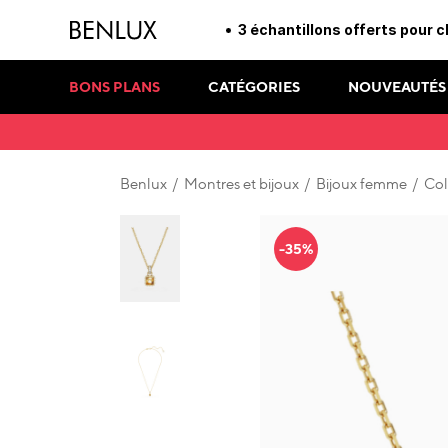
3 échantillons offerts pou
BONS PLANS
CATÉGORIES
NOUVEAUTÉS
Benlux
/
Montres et bijoux
/
Bijoux femme
/
Col
-35%