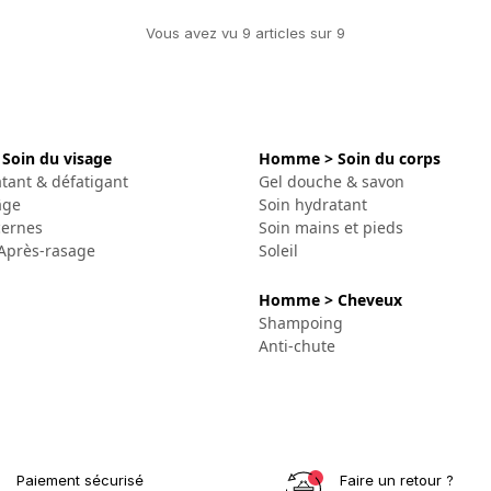
Vous avez vu
9
article
s
sur
9
Soin du visage
Homme > Soin du corps
tant & défatigant
Gel douche & savon
âge
Soin hydratant
cernes
Soin mains et pieds
Après-rasage
Soleil
Homme > Cheveux
Shampoing
Anti-chute
Paiement sécurisé
Faire un retour ?