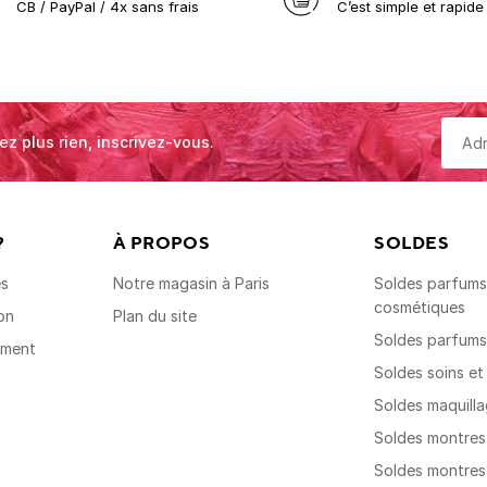
CB / PayPal / 4x sans frais
C’est simple et rapide 
ez plus rien, inscrivez-vous.
?
À PROPOS
SOLDES
es
Notre magasin à Paris
Soldes parfums,
cosmétiques
on
Plan du site
Soldes parfum
ement
Soldes soins e
Soldes maquill
Soldes montre
Soldes montre