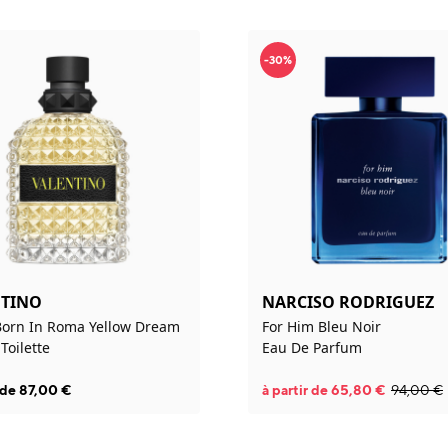
-30%
NTINO
NARCISO RODRIGUEZ
orn In Roma Yellow Dream
For Him Bleu Noir
Toilette
Eau De Parfum
r de
87,00
€
à partir de
65,80
€
94,00
€