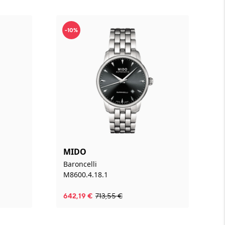
-10%
MIDO
Baroncelli
M8600.4.18.1
642,19
€
713,55
€