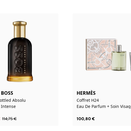
 BOSS
HERMÈS
ottled Absolu
Coffret H24
 Intense
€
114,75
€
100,80
€