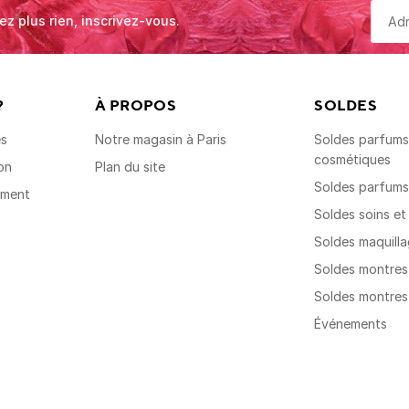
ez plus rien, inscrivez-vous.
?
À PROPOS
SOLDES
es
Notre magasin à Paris
Soldes parfums,
cosmétiques
on
Plan du site
Soldes parfum
ement
Soldes soins e
Soldes maquill
Soldes montre
Soldes montre
Événements