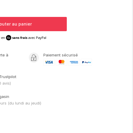
outer au panier
z en
4x
sans frais
avec PayPal
rte
à
Paiement sécurisé
Trustpilot
0
avis)
gasin
ours
(du lundi au jeudi)