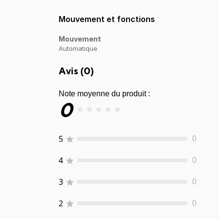
Mouvement et fonctions
Mouvement
Automatique
Avis (
0
)
Note moyenne du produit :
0
★
★
★
★
★
5
0
4
0
3
0
2
0