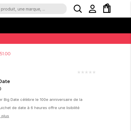
51.00
★
★
★
★
★
Date
0
Big Date célèbre le 100e anniversaire de la
chet de date à 6 heures offre une lisibilité
r plus