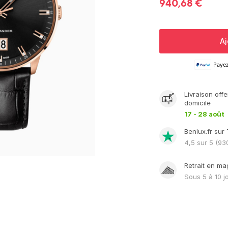
940,68
€
Aj
Paye
Livraison
offe
domicile
17 - 28 août
Benlux.fr sur 
4,5
sur 5 (
93
Retrait en ma
Sous
5 à 10 j