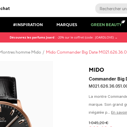
achat
#INSPIRATION
MARQUES
GREEN BEAUTY
Découvrez les parfums Joard
: -20% sur le coffret (code : JOARDLOVE) →
Montres homme Mido
/
Mido Commander Big Date M021.626.36.0
MIDO
Commander Big 
M021.626.36.051.0
La montre Commander 
marque. Son grand gui
inégalée p...
En savoi
1 045,20
€