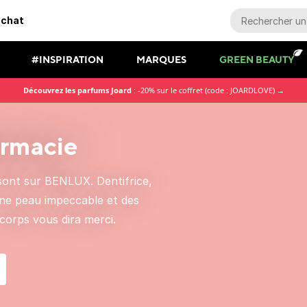
achat
#INSPIRATION
MARQUES
GREEN BEAUTY
Découvrez les parfums Joard
: -20% sur le coffret (code : JOARDLOVE) →
armacie
sont sur BENLUX. Dentifrice,
une peau impeccable et des
 corps vous dira merci.