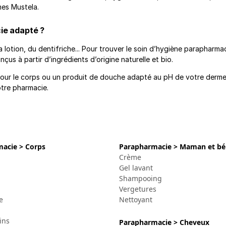
es Mustela.
ie adapté ?
la lotion, du dentifriche... Pour trouver le soin d’hygiène parapha
çus à partir d’ingrédients d’origine naturelle et bio.
 pour le corps ou un produit de douche adapté au pH de votre derme.
otre pharmacie.
acie > Corps
Parapharmacie > Maman et b
Crème
Gel lavant
Shampooing
Vergetures
e
Nettoyant
ins
Parapharmacie > Cheveux