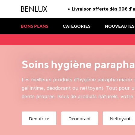
Livraison offerte dès 60€ d'
BONS PLANS
CATÉGORIES
NOUVEAUTÉS
Soins hygiène paraph
Les meilleurs produits d'hygiène parapharmacie 
gel intime, déodorant ou nettoyant. Tout pour 
dents propres. Issus de produits naturels, votre
Dentifrice
Déodorant
Nettoyant