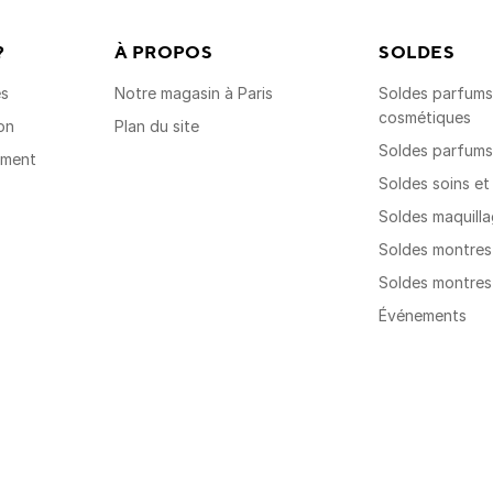
?
À PROPOS
SOLDES
es
Notre magasin à Paris
Soldes parfums,
cosmétiques
on
Plan du site
Soldes parfum
ement
Soldes soins e
Soldes maquill
Soldes montre
Soldes montre
Événements