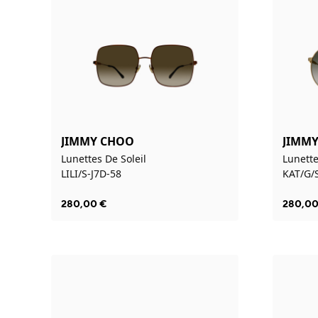
JIMMY CHOO
JIMM
Lunettes De Soleil
Lunette
LILI/S-J7D-58
KAT/G/
280,00
€
280,0