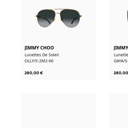
JIMMY CHOO
JIMM
Lunettes De Soleil
Lunette
OLLY/S-2M2-60
GAYA/S
280,00
€
280,0