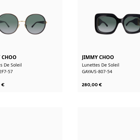
Y CHOO
JIMMY CHOO
s De Soleil
Lunettes De Soleil
2F7-57
GAYA/S-807-54
0
€
280,00
€