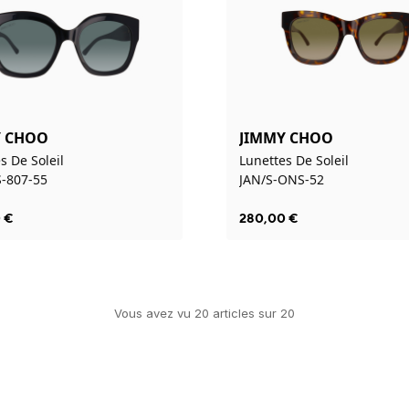
Y CHOO
JIMMY CHOO
s De Soleil
Lunettes De Soleil
S-807-55
JAN/S-ONS-52
0
€
280,00
€
Vous avez vu
20
article
s
sur
20