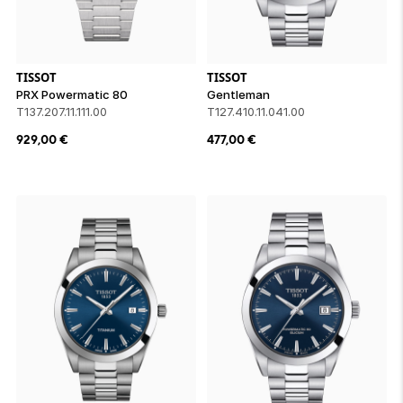
TISSOT
TISSOT
PRX Powermatic 80
Gentleman
T137.207.11.111.00
T127.410.11.041.00
929,00
€
477,00
€