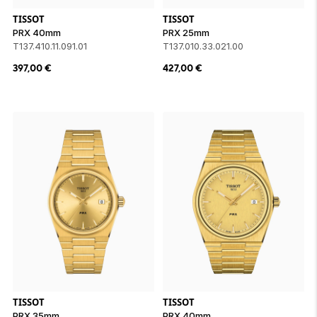
TISSOT
TISSOT
PRX 40mm
PRX 25mm
T137.410.11.091.01
T137.010.33.021.00
397,00
€
427,00
€
TISSOT
TISSOT
PRX 35mm
PRX 40mm