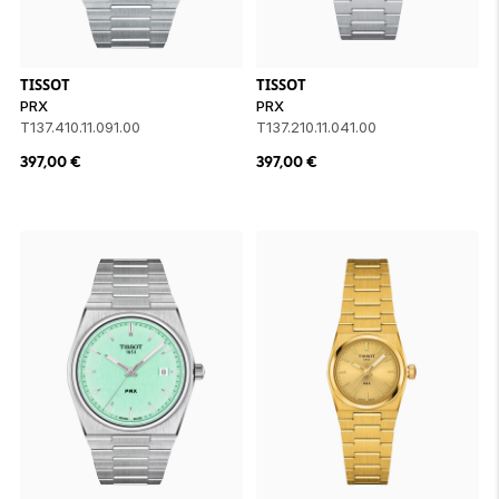
TISSOT
TISSOT
PRX
PRX
T137.410.11.091.00
T137.210.11.041.00
397,00
€
397,00
€