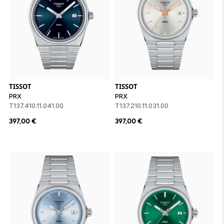
TISSOT
TISSOT
PRX
PRX
T137.410.11.041.00
T137.210.11.031.00
397,00
€
397,00
€