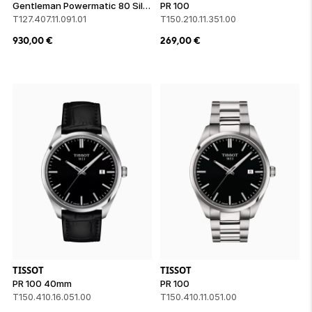
Gentleman Powermatic 80 Silicium
PR 100
T127.407.11.091.01
T150.210.11.351.00
930,00
€
269,00
€
TISSOT
TISSOT
PR 100 40mm
PR 100
T150.410.16.051.00
T150.410.11.051.00