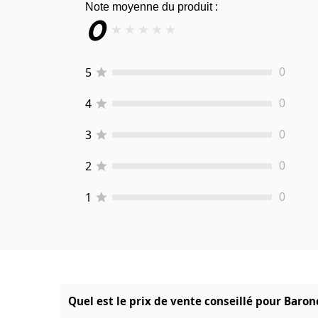
Note moyenne du produit :
0
★
★
★
★
★
5
0
4
0
3
0
2
0
1
0
Quel est le prix de vente conseillé pour Baron