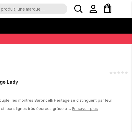
★
★
★
★
★
age Lady
0
le, les montres Baroncelli Heritage se distinguent par leur
 et leurs lignes très épurées grâce à ...
En savoir plus