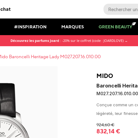
achat
#INSPIRATION
MARQUES
GREEN BEAUTY
Découvrez les parfums Joard
: -20% sur le coffret (code : JOARDLOVE) →
ido Baroncelli Heritage Lady M027.207.16.010.00
MIDO
Baroncelli Herit
M027.207.16.010.0
Conçue comme un coup
légèreté, leur finesse
924,60
€
832,14
€