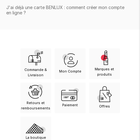
ion 
ixir
Montres Riviera
cco dentaire
bio
en 
J'ai déjà une carte BENLUX : comment créer mon compte
on
en ligne ?
der
Tom Ford
irl 
Scandal Absolu
bébé
Marques et
Commande &
Mon Compte
produits
Livraison
ts alimentaires
Retours et
Paiement
Offres
remboursements
La boutique