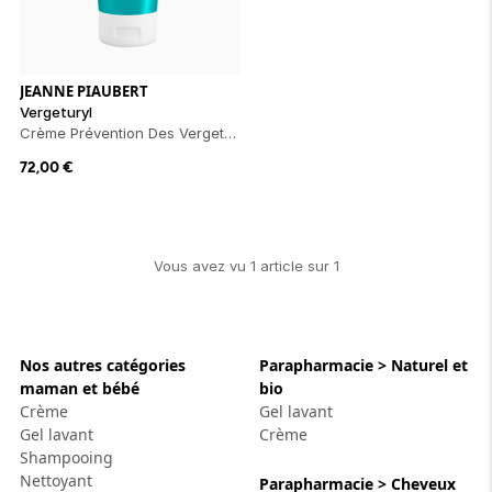
ion 
ixir
Montres Riviera
cco dentaire
bio
en 
on
der
Tom Ford
irl 
Scandal Absolu
bébé
JEANNE PIAUBERT
Vergeturyl
Crème Prévention Des Vergetures
72,00
€
Vous avez vu
1
article
sur
1
ts alimentaires
Nos autres catégories
Parapharmacie > Naturel et
maman et bébé
bio
Crème
Gel lavant
Gel lavant
Crème
Shampooing
Nettoyant
Parapharmacie > Cheveux