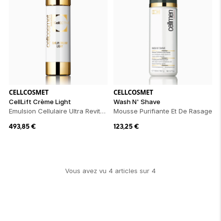
CELLCOSMET
CELLCOSMET
CellLift Crème Light
Wash N' Shave
Emulsion Cellulaire Ultra Revitalisante Et Densifiante
Mousse Purifiante Et De Rasage
493,85
€
123,25
€
Vous avez vu
4
article
s
sur
4