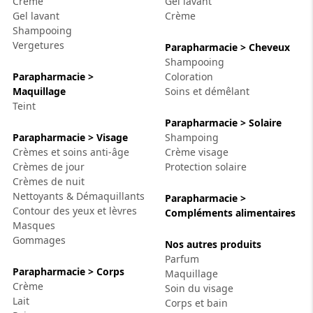
Crème
Gel lavant
ion 
ixir
Montres Riviera
cco dentaire
bio
en 
Gel lavant
Crème
on
der
Tom Ford
Shampooing
irl 
Scandal Absolu
Vergetures
Parapharmacie > Cheveux
bébé
Shampooing
Parapharmacie >
Coloration
Maquillage
Soins et démêlant
Teint
Parapharmacie > Solaire
Parapharmacie > Visage
Shampoing
Crèmes et soins anti-âge
Crème visage
Crèmes de jour
Protection solaire
ts alimentaires
Crèmes de nuit
Nettoyants & Démaquillants
Parapharmacie >
Contour des yeux et lèvres
Compléments alimentaires
Masques
Gommages
Nos autres produits
Parfum
Parapharmacie > Corps
Maquillage
Crème
Soin du visage
Lait
Corps et bain