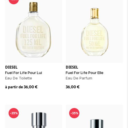
ion 
ixir
Montres Riviera
cco dentaire
bio
en 
on
der
Tom Ford
irl 
Scandal Absolu
bébé
DIESEL
DIESEL
ts alimentaires
Fuel For Life Pour Lui
Fuel For Life Pour Elle
Eau De Toilette
Eau De Parfum
à partir de
36,00
€
36,00
€
-35%
-35%