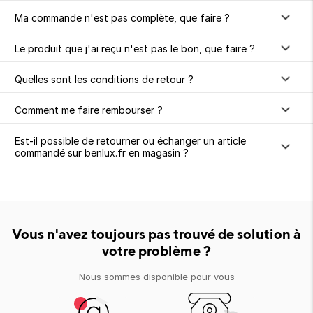
ion 
ixir
Montres Riviera
cco dentaire
bio
en 
Ma commande n'est pas complète, que faire ?
on
der
Tom Ford
irl 
Scandal Absolu
bébé
Le produit que j'ai reçu n'est pas le bon, que faire ?
Quelles sont les conditions de retour ?
Comment me faire rembourser ?
Est-il possible de retourner ou échanger un article
commandé sur benlux.fr en magasin ?
ts alimentaires
Vous n'avez toujours pas trouvé de solution à
votre problème ?
Nous sommes disponible pour vous