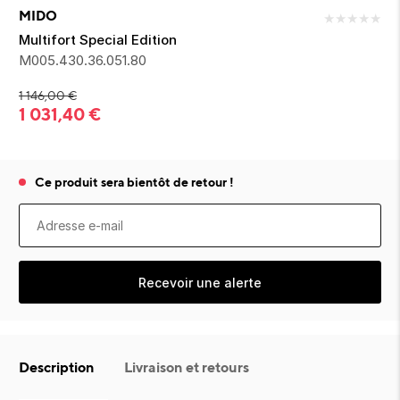
ion 
ixir
Montres Riviera
cco dentaire
bio
MIDO
★
★
★
★
★
en 
on
der
Tom Ford
irl 
Multifort Special Edition
Scandal Absolu
M005.430.36.051.80
bébé
1 146,00
€
1 031,40
€
Ce produit sera bientôt de retour !
ts alimentaires
Recevoir une alerte
Description
Livraison et retours