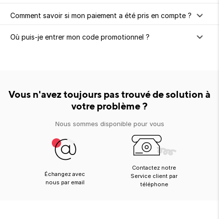
ion 
ixir
Montres Riviera
cco dentaire
bio
en 
Comment savoir si mon paiement a été pris en compte ?
on
der
Tom Ford
irl 
Scandal Absolu
bébé
Où puis-je entrer mon code promotionnel ?
Vous n'avez toujours pas trouvé de solution à
votre problème ?
ts alimentaires
Nous sommes disponible pour vous
Contactez notre
Échangez avec
Service client par
nous par email
téléphone