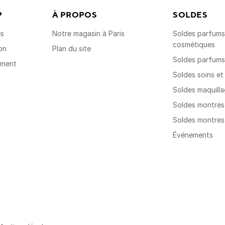
?
À PROPOS
SOLDES
es
Notre magasin à Paris
Soldes parfums,
cosmétiques
on
Plan du site
Soldes parfum
ement
Soldes soins e
Soldes maquill
Soldes montre
Soldes montre
Événements