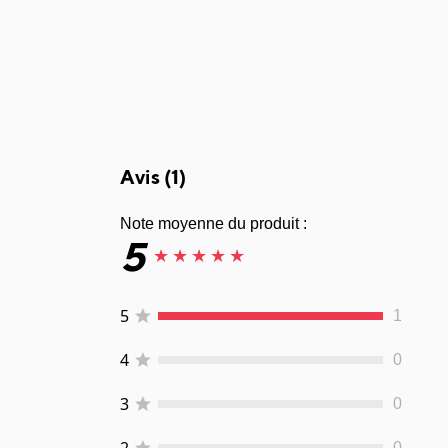
Avis (
1
)
Note moyenne du produit :
5
★
★
★
★
★
5
1
4
0
3
0
2
0