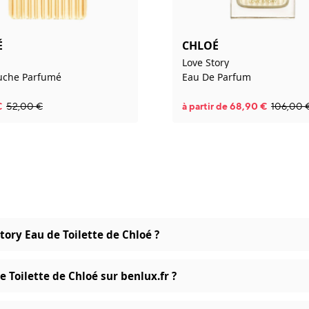
É
CHLOÉ
Love Story
uche Parfumé
Eau De Parfum
€
52,00
€
à partir de
68,90
€
106,00
tory Eau de Toilette de Chloé ?
 Toilette de Chloé sur benlux.fr ?