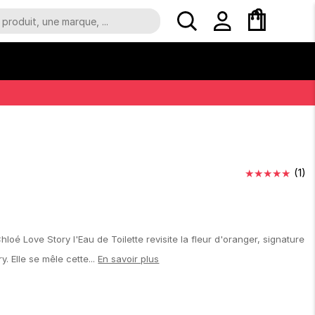
★
★
★
★
★
(
1
)
 Chloé Love Story l'Eau de Toilette revisite la fleur d'oranger, signature
y. Elle se mêle cette...
En savoir plus