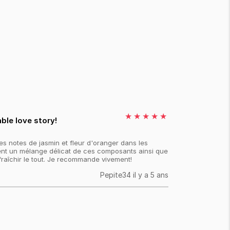
★
★
★
★
★
ble love story!
s notes de jasmin et fleur d'oranger dans les
ient un mélange délicat de ces composants ainsi que
fraîchir le tout. Je recommande vivement!
Pepite34
il y a 5 ans