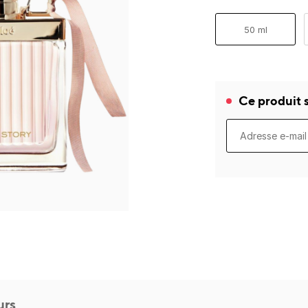
50 ml
Ce produit s
urs