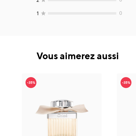
1
0
Vous aimerez aussi
-35%
-35%