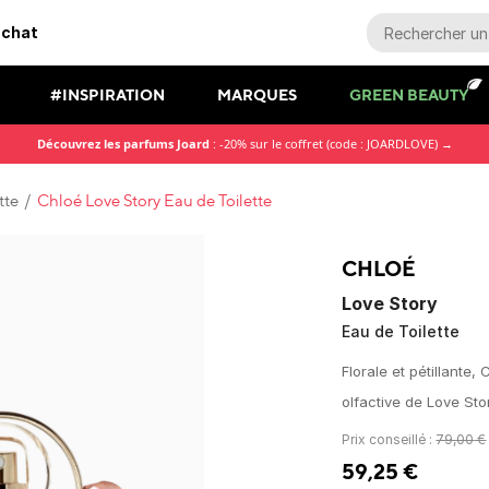
achat
#INSPIRATION
MARQUES
GREEN BEAUTY
Découvrez les parfums Joard
: -20% sur le coffret (code : JOARDLOVE) →
tte
/
Chloé Love Story Eau de Toilette
CHLOÉ
Love Story
Eau de Toilette
Florale et pétillante,
olfactive de Love Stor
Prix conseillé :
79,00
€
59,25
€