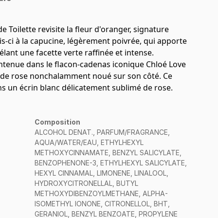
de Toilette revisite la fleur d'oranger, signature
ois-ci à la capucine, légèrement poivrée, qui apporte
élant une facette verte raffinée et intense.
ntenue dans le flacon-cadenas iconique Chloé Love
s de rose nonchalamment noué sur son côté. Ce
s un écrin blanc délicatement sublimé de rose.
Composition
ALCOHOL DENAT., PARFUM/FRAGRANCE,
AQUA/WATER/EAU, ETHYLHEXYL
METHOXYCINNAMATE, BENZYL SALICYLATE,
BENZOPHENONE-3, ETHYLHEXYL SALICYLATE,
HEXYL CINNAMAL, LIMONENE, LINALOOL,
HYDROXYCITRONELLAL, BUTYL
METHOXYDIBENZOYLMETHANE, ALPHA-
ISOMETHYL IONONE, CITRONELLOL, BHT,
GERANIOL, BENZYL BENZOATE, PROPYLENE