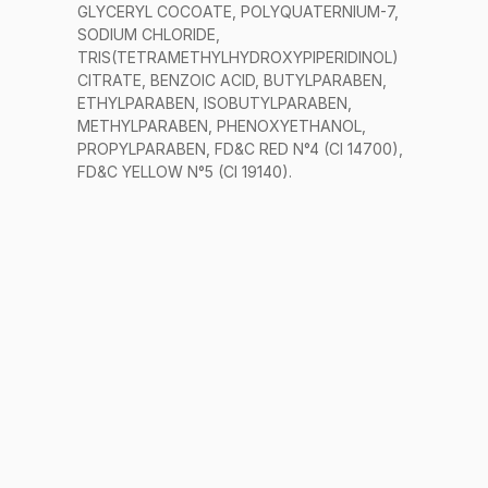
GLYCERYL COCOATE, POLYQUATERNIUM-7,
SODIUM CHLORIDE,
TRIS(TETRAMETHYLHYDROXYPIPERIDINOL)
CITRATE, BENZOIC ACID, BUTYLPARABEN,
ETHYLPARABEN, ISOBUTYLPARABEN,
METHYLPARABEN, PHENOXYETHANOL,
PROPYLPARABEN, FD&C RED N°4 (CI 14700),
FD&C YELLOW N°5 (CI 19140).