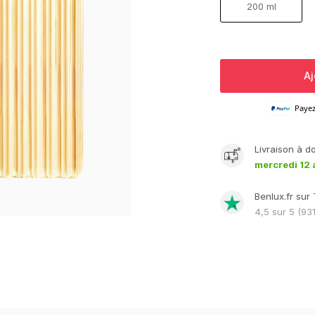
200 ml
Aj
Paye
Livraison
à d
mercredi 12 
Benlux.fr sur 
4,5
sur 5 (
93