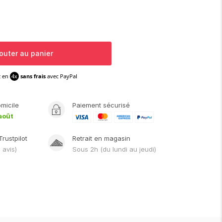
outer au panier
z en
4x
sans frais
avec PayPal
omicile
Paiement sécurisé
août
Trustpilot
Retrait en magasin
1
avis)
Sous
2h
(du lundi au jeudi)