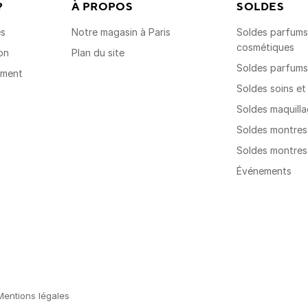
?
À PROPOS
SOLDES
es
Notre magasin à Paris
Soldes parfums,
cosmétiques
on
Plan du site
Soldes parfum
ement
Soldes soins e
Soldes maquill
Soldes montre
Soldes montre
Événements
Mentions légales