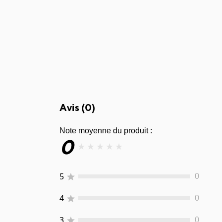
Avis (
0
)
Note moyenne du produit :
0
★
★
★
★
★
5
0
4
0
3
0