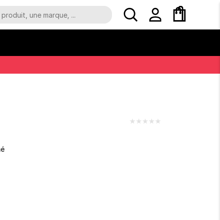
★
★
★
★
★
mé