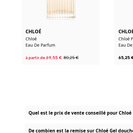
CHLOÉ
CHLO
Chloé
Chloé 
Eau De Parfum
Eau De
à partir de
69,55
€
80,25
€
65,25
Quel est le prix de vente conseillé pour Chlo
De combien est la remise sur Chloé Gel douch