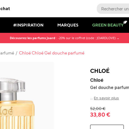
achat
#INSPIRATION
MARQUES
GREEN BEAUTY
Découvrez les parfums Joard
: -20% sur le coffret (code : JOARDLOVE) →
parfumé
/
Chloé Chloé Gel douche parfumé
CHLOÉ
Chloé
Gel douche parfu
...
En savoir plus
52,00
€
33,80
€