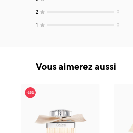
2
0
1
0
Vous aimerez aussi
-35%