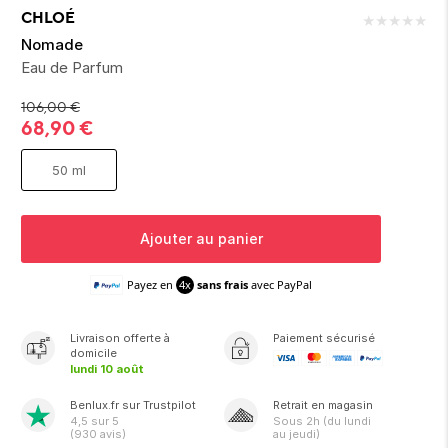
ion 
ixir
Montres Riviera
cco dentaire
bio
CHLOÉ
★
★
★
★
★
en 
on
der
Tom Ford
irl 
Nomade
Scandal Absolu
Eau de Parfum
bébé
106,00
€
68,90
€
50 ml
Ajouter au panier
ts alimentaires
Payez en
4x
sans frais
avec PayPal
Livraison
offerte
à
Paiement sécurisé
domicile
lundi 10 août
Benlux.fr sur Trustpilot
Retrait en magasin
4,5
sur 5
Sous
2h
(du lundi
(
930
avis)
au jeudi)