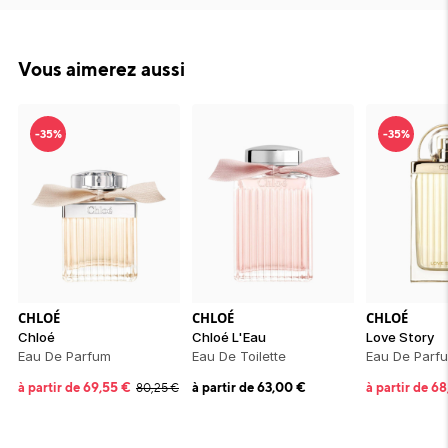
Vous aimerez aussi
-35%
-35%
CHLOÉ
CHLOÉ
CHLOÉ
Chloé
Chloé L'Eau
Love Story
Eau De Parfum
Eau De Toilette
Eau De Parf
à partir de
69,55
€
à partir de
63,00
€
à partir de
68
80,25
€