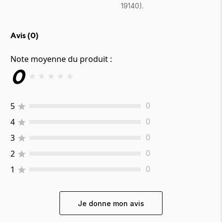
19140).
Avis (
0
)
Note moyenne du produit :
0
★
★
★
★
★
5
0
4
0
3
0
2
0
1
0
Je donne mon avis