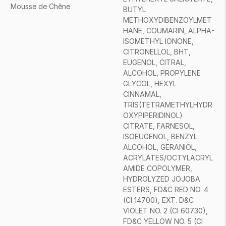
Mousse de Chêne
BUTYL
METHOXYDIBENZOYLMET
HANE, COUMARIN, ALPHA-
ISOMETHYL IONONE,
CITRONELLOL, BHT,
EUGENOL, CITRAL,
ALCOHOL, PROPYLENE
GLYCOL, HEXYL
CINNAMAL,
TRIS(TETRAMETHYLHYDR
OXYPIPERIDINOL)
CITRATE, FARNESOL,
ISOEUGENOL, BENZYL
ALCOHOL, GERANIOL,
ACRYLATES/OCTYLACRYL
AMIDE COPOLYMER,
HYDROLYZED JOJOBA
ESTERS, FD&C RED NO. 4
(CI 14700), EXT. D&C
VIOLET NO. 2 (CI 60730),
FD&C YELLOW NO. 5 (CI