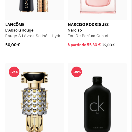
ion 
ixir
Montres Riviera
cco dentaire
bio
en 
on
der
Tom Ford
irl 
Scandal Absolu
bébé
LANCÔME
NARCISO RODRIGUEZ
L'Absolu Rouge
Narciso
Rouge À Lèvres Satiné – Hydratation & Confort Longue Tenue
Eau De Parfum Cristal
50,00
€
à partir de
55,30
€
79,00
€
-25%
-35%
ts alimentaires