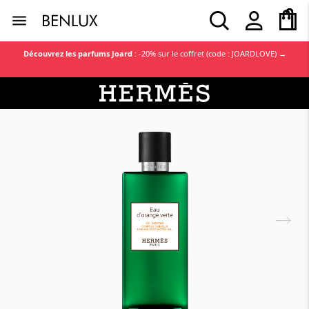
age
in
cie
bijoux
s
s
n
Découvrez les parfums Joard
: -20% sur le coffret (code : JOARDLOVE) →
ns plans
 nouveautés
inspirations
tes
tes
tes
tes
tes
tes
tes
tes
 marques
ms
Lancôme
La Mer
 et Soins
BDK Parfums
L'Occitane
 
Nos tips pour un 
emme
in
rps
e
emme
 soleil
lage
e
vos 
visage bien 
Rado
Nuxe
hiver 
hydraté
res Homme
omme
nt & nettoyant
rfum
homme
rie
s plus vues
es Femme
e
make-
Notre top 5 des 
 et Accessoires
Estée Lauder
Rabanne
e à 
soins 
rfum
au
che
sage
mme
joux
oups
parapharmacie
Tissot
Armani
Montblanc
Caudalie
eur 
Un gel douche 
xte
rps
ert
offert
t 
Lancôme