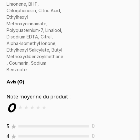
Limonene, BHT,
Chlorphenesin, Citric Acid,
Ethylhexyl
Methoxycinnamate,
Polyquaternium-7, Linalool,
Disodium EDTA, Citral,
Alpha-Isomethyl Ionone,
Ethylhexyl Salicylate, Butyl
Methoxydibenzoylmethane
, Coumarin, Sodium
Benzoate.
Avis (
0
)
Note moyenne du produit :
0
★
★
★
★
★
5
0
4
0