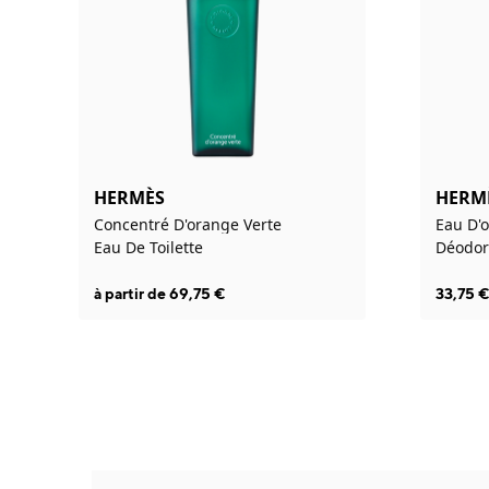
HERMÈS
HERM
Concentré D'orange Verte
Eau D'
Eau De Toilette
Déodora
à partir de
69,75
€
33,75