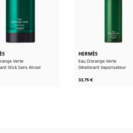
ÈS
HERMÈS
orange Verte
Eau D'orange Verte
nt Stick Sans Alcool
Déodorant Vaporisateur
€
33,75
€