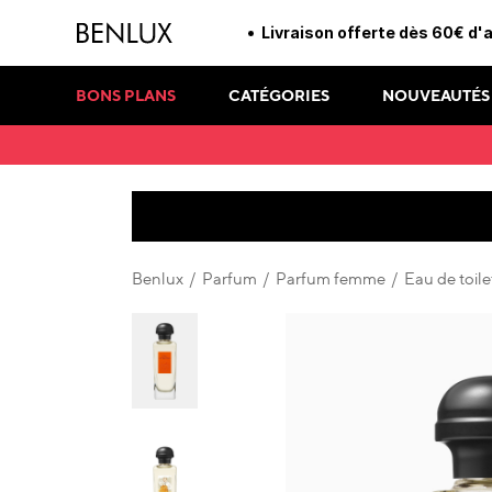
3 échantillons offerts pou
BONS PLANS
CATÉGORIES
NOUVEAUTÉS
Benlux
/
Parfum
/
Parfum femme
/
Eau de toile