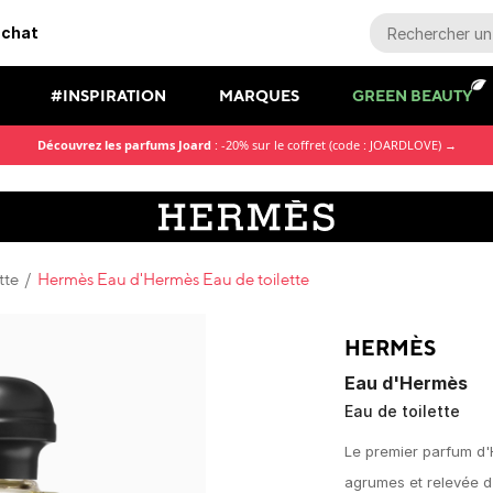
r chaque commande
#INSPIRATION
MARQUES
GREEN BEAUTY
Découvrez les parfums Joard
: -20% sur le coffret (code : JOARDLOVE) →
tte
/
Hermès Eau d'Hermès Eau de toilette
HERMÈS
Eau d'Hermès
Eau de toilette
Le premier parfum d'
agrumes et relevée d