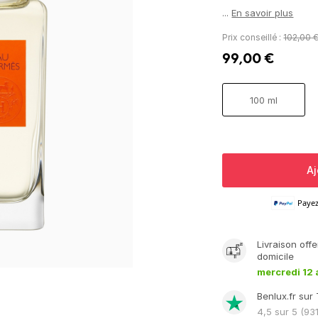
...
En savoir plus
Prix conseillé :
102,00
99,00
€
100 ml
Aj
Paye
Livraison
offe
domicile
mercredi 12 
Benlux.fr sur 
4,5
sur 5 (
93