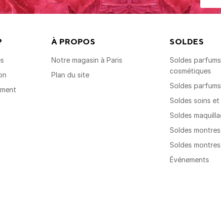
?
À PROPOS
SOLDES
es
Notre magasin à Paris
Soldes parfums,
cosmétiques
on
Plan du site
Soldes parfum
ement
Soldes soins e
Soldes maquill
Soldes montre
Soldes montre
Événements