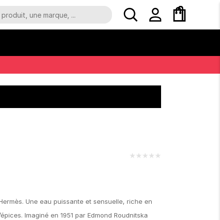
★
★
★
★
★
Hermès. Une eau puissante et sensuelle, riche en
’épices. Imaginé en 1951 par Edmond Roudnitska