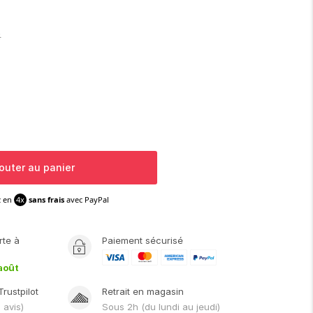
€
outer au panier
z en
4x
sans frais
avec PayPal
rte
à
Paiement sécurisé
août
Trustpilot
Retrait en magasin
1
avis)
Sous
2h
(du lundi au jeudi)