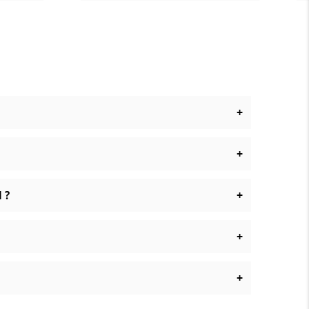
+
+
+
 ?
+
+