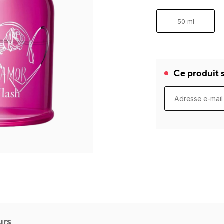
50 ml
Ce produit s
urs