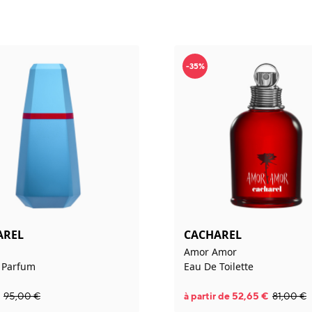
-35%
AREL
CACHAREL
Amor Amor
 Parfum
Eau De Toilette
95,00
€
à partir de
52,65
€
81,00
€