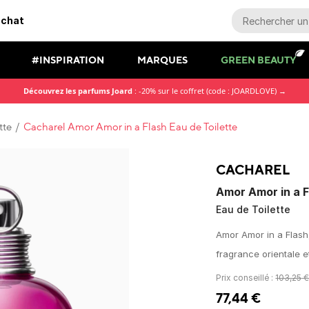
achat
#INSPIRATION
MARQUES
GREEN BEAUTY
Découvrez les parfums Joard
: -20% sur le coffret (code : JOARDLOVE) →
tte
/
Cacharel Amor Amor in a Flash Eau de Toilette
CACHAREL
Amor Amor in a F
Eau de Toilette
Amor Amor in a Flash,
fragrance orientale e
Prix conseillé :
103,25
77,44
€