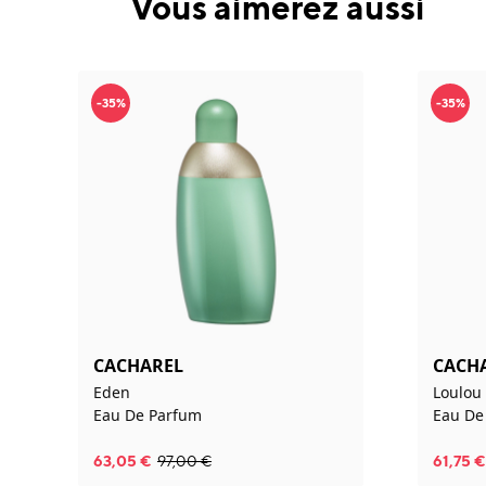
Vous aimerez aussi
-35%
-35%
CACHAREL
CACH
Eden
Loulou
Eau De Parfum
Eau De
63,05
€
97,00
€
61,75
€