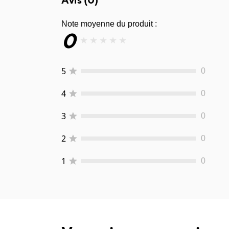
Note moyenne du produit :
0
★
★
★
★
★
5
0
4
0
3
0
2
0
1
0