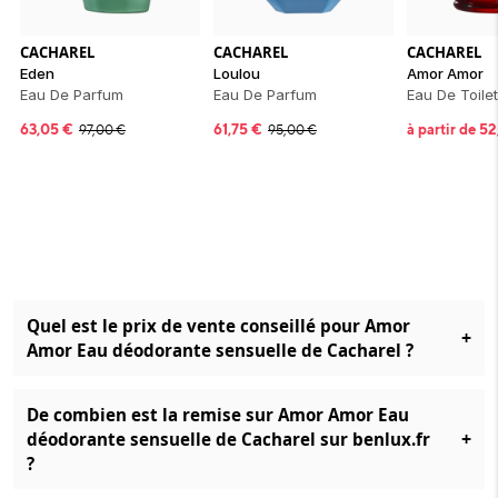
CACHAREL
CACHAREL
CACHAREL
Eden
Loulou
Amor Amor
Eau De Parfum
Eau De Parfum
Eau De Toilet
63,05
€
61,75
€
à partir de
52
97,00
€
95,00
€
Quel est le prix de vente conseillé pour Amor
+
Amor Eau déodorante sensuelle de Cacharel ?
De combien est la remise sur Amor Amor Eau
+
déodorante sensuelle de Cacharel sur benlux.fr
?