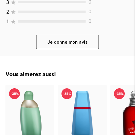
3
0
2
0
1
0
Je donne mon avis
Vous aimerez aussi
-35%
-35%
-35%