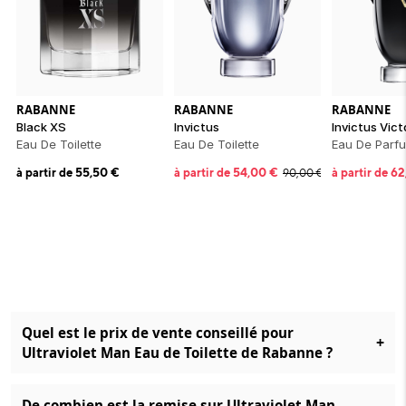
RABANNE
RABANNE
RABANNE
Black XS
Invictus
Invictus Vict
Eau De Toilette
Eau De Toilette
Eau De Parf
à partir de
55,50
€
à partir de
54,00
€
à partir de
62
90,00
€
Quel est le prix de vente conseillé pour
+
Ultraviolet Man Eau de Toilette de Rabanne ?
De combien est la remise sur Ultraviolet Man