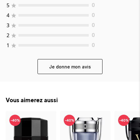
5
0
4
0
3
0
2
0
1
0
Je donne mon avis
Vous aimerez aussi
-40%
-40%
-40%