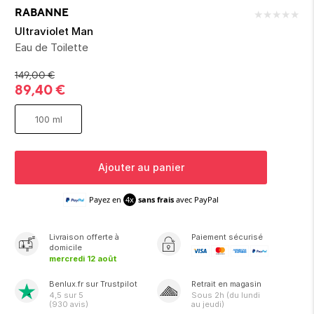
ion 
ixir
Montres Riviera
cco dentaire
bio
RABANNE
★
★
★
★
★
en 
on
der
Tom Ford
irl 
Ultraviolet Man
Scandal Absolu
Eau de Toilette
bébé
149,00
€
89,40
€
100 ml
Ajouter au panier
ts alimentaires
Payez en
4x
sans frais
avec PayPal
Livraison
offerte
à
Paiement sécurisé
domicile
mercredi 12 août
Benlux.fr sur Trustpilot
Retrait en magasin
4,5
sur 5
Sous
2h
(du lundi
(
930
avis)
au jeudi)