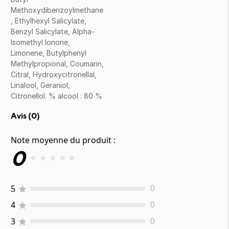
Methoxydibenzoylmethane
, Ethylhexyl Salicylate,
Benzyl Salicylate, Alpha-
Isomethyl Ionone,
Limonene, Butylphenyl
Methylpropional, Coumarin,
Citral, Hydroxycitronellal,
Linalool, Geraniol,
Citronellol. % alcool : 80 %
Avis (
0
)
Note moyenne du produit :
0
★
★
★
★
★
5
0
4
0
3
0