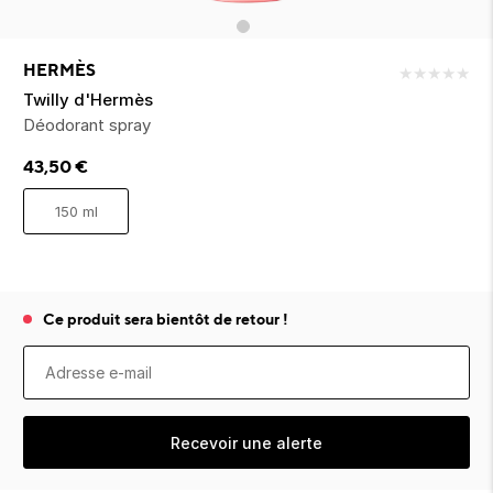
ion 
ixir
Montres Riviera
cco dentaire
bio
en 
on
der
Tom Ford
irl 
Scandal Absolu
HERMÈS
★
★
★
★
★
bébé
Twilly d'Hermès
Déodorant spray
43,50
€
150 ml
ts alimentaires
Ce produit sera bientôt de retour !
Recevoir une alerte