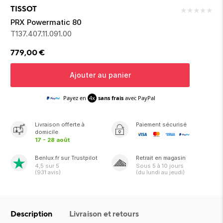
ion 
ixir
Montres Riviera
cco dentaire
bio
TISSOT
★
★
★
★
★
en 
on
der
Tom Ford
irl 
PRX Powermatic 80
Scandal Absolu
T137.407.11.091.00
bébé
779,00
€
Ajouter au panier
Payez en
4x
sans frais
avec PayPal
ts alimentaires
Livraison
offerte
à
Paiement sécurisé
domicile
17 - 28 août
Benlux.fr sur Trustpilot
Retrait en magasin
4,5
sur 5
Sous
5 à 10 jours
(
931
avis)
(du lundi au jeudi)
Description
Livraison et retours