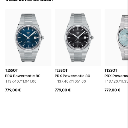
TISSOT
TISSOT
TISSOT
PRX Powermatic 80
PRX Powermatic 80
PRX Powerma
T137.407.11.041.00
T137.407.11.051.00
T137.207.11.3
779,00
€
779,00
€
779,00
€