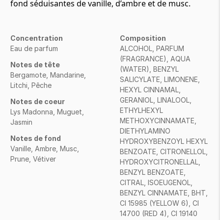
fond séduisantes de vanille, d’ambre et de musc.
Concentration
Composition
Eau de parfum
ALCOHOL, PARFUM
(FRAGRANCE), AQUA
Notes de tête
(WATER), BENZYL
Bergamote, Mandarine,
SALICYLATE, LIMONENE,
Litchi, Pêche
HEXYL CINNAMAL,
GERANIOL, LINALOOL,
Notes de coeur
ETHYLHEXYL
Lys Madonna, Muguet,
METHOXYCINNAMATE,
Jasmin
DIETHYLAMINO
Notes de fond
HYDROXYBENZOYL HEXYL
Vanille, Ambre, Musc,
BENZOATE, CITRONELLOL,
Prune, Vétiver
HYDROXYCITRONELLAL,
BENZYL BENZOATE,
CITRAL, ISOEUGENOL,
BENZYL CINNAMATE, BHT,
CI 15985 (YELLOW 6), CI
14700 (RED 4), CI 19140