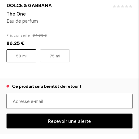
ion 
ixir
Montres Riviera
cco dentaire
bio
DOLCE & GABBANA
★
★
★
★
★
en 
on
der
Tom Ford
irl 
The One
Scandal Absolu
Eau de parfum
bébé
Prix conseillé :
94,00
€
86,25
€
50 ml
75 ml
ts alimentaires
Ce produit sera bientôt de retour !
Recevoir une alerte