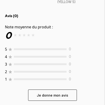
(YELLOW 5)
Avis (
0
)
Note moyenne du produit :
0
★
★
★
★
★
5
0
4
0
3
0
2
0
1
0
Je donne mon avis