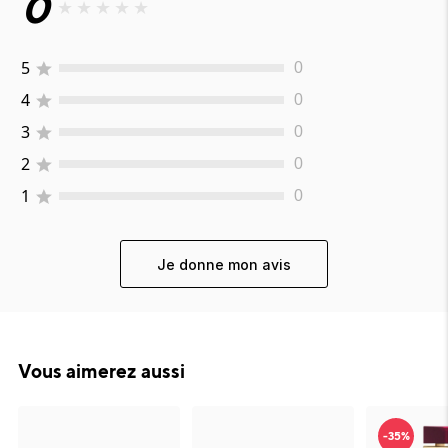
0
★
★
★
★
★
5
0
4
0
3
0
2
0
1
0
Je donne mon avis
Vous aimerez aussi
-35%