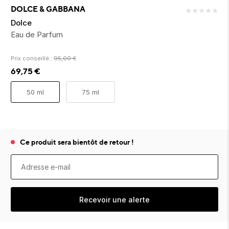
ion 
ixir
Montres Riviera
cco dentaire
bio
DOLCE & GABBANA
★
★
★
★
★
en 
on
der
Tom Ford
irl 
Dolce
Scandal Absolu
Eau de Parfum
bébé
Prix conseillé :
95,00
€
69,75
€
50 ml
75 ml
ts alimentaires
Ce produit sera bientôt de retour !
Recevoir une alerte