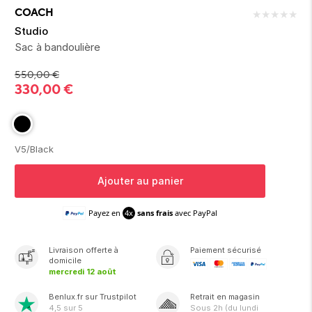
ion 
ixir
Montres Riviera
cco dentaire
bio
COACH
★
★
★
★
★
en 
on
der
Tom Ford
irl 
Studio
Scandal Absolu
Sac à bandoulière
bébé
550,00
€
330,00
€
V5/Black
ts alimentaires
Ajouter au panier
Payez en
4x
sans frais
avec PayPal
Livraison
offerte
à
Paiement sécurisé
domicile
mercredi 12 août
Benlux.fr sur Trustpilot
Retrait en magasin
4,5
sur 5
Sous
2h
(du lundi