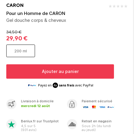
ion 
ixir
Montres Riviera
cco dentaire
bio
CARON
★
★
★
★
★
en 
on
der
Tom Ford
irl 
Pour un Homme de CARON
Scandal Absolu
Gel douche corps & cheveux
bébé
34,50
€
29,90
€
200 ml
Ajouter au panier
ts alimentaires
Payez en
4x
sans frais
avec PayPal
Livraison
à domicile
Paiement sécurisé
mercredi 12 août
Benlux.fr sur Trustpilot
Retrait en magasin
4,5
sur 5
Sous
2h
(du lundi
(
931
avis)
au jeudi)