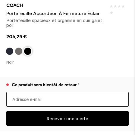
ion 
ixir
Montres Riviera
cco dentaire
bio
COACH
★
★
★
★
en 
on
der
Tom Ford
★
irl 
Portefeuille Accordéon À Fermeture Éclair
Scandal Absolu
Portefeuille spacieux et organisé en cuir galet
bébé
poli
206,25
€
Noir
ts alimentaires
Ce produit sera bientôt de retour !
Recevoir une alerte