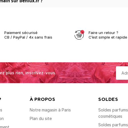
main sur benlux.fr ?
Paiement sécurisé
Faire un retour ?
CB / PayPal / 4x sans frais
C’est simple et rapide 
ez plus rien, inscrivez-vous.
?
À PROPOS
SOLDES
es
Notre magasin à Paris
Soldes parfums,
cosmétiques
on
Plan du site
Soldes parfum
ement