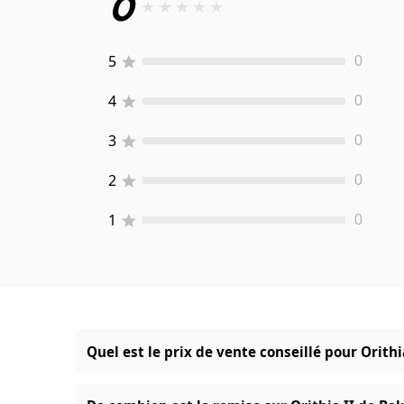
0
★
★
★
★
★
5
0
4
0
3
0
2
0
1
0
Quel est le prix de vente conseillé pour Orithi