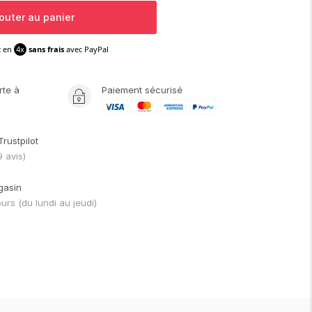
outer au panier
z en
4x
sans frais
avec PayPal
rte
à
Paiement sécurisé
Trustpilot
9
avis)
gasin
ours
(du lundi au jeudi)