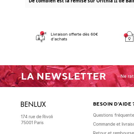
De combien est la remise sur Orithia II de Bal
Livraison offerte dès 60€
d'achats
LA NEWSLETTER
Ne rat
BESOIN D'AIDE 
Questions fréquent
174 rue de Rivoli
75001 Paris
Commande et livrais
Retour et rembours