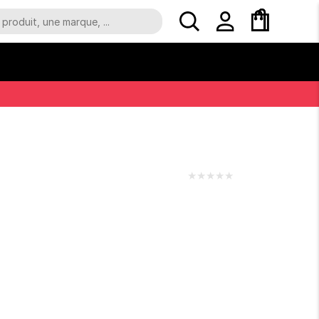
★
★
★
★
★