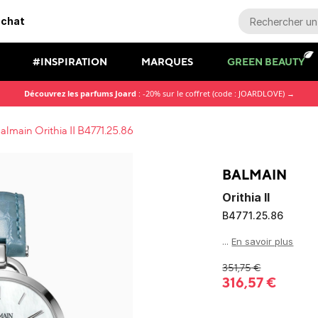
achat
#INSPIRATION
MARQUES
GREEN BEAUTY
Découvrez les parfums Joard
: -20% sur le coffret (code : JOARDLOVE) →
almain Orithia II B4771.25.86
BALMAIN
Orithia II
B4771.25.86
...
En savoir plus
351,75
€
316,57
€