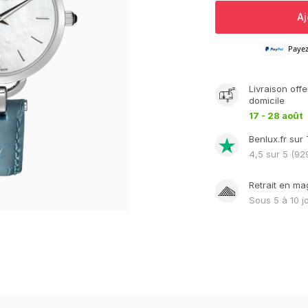
Aj
Paye
Livraison
offe
domicile
17 - 28 août
Benlux.fr sur 
4,5
sur 5 (
92
Retrait en ma
Sous
5 à 10 j