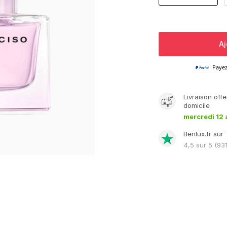
Aj
Paye
Livraison
offe
domicile
mercredi 12 
Benlux.fr sur 
4,5
sur 5 (
93