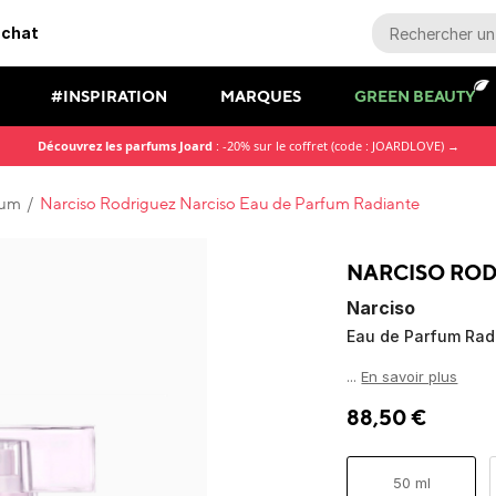
achat
#INSPIRATION
MARQUES
GREEN BEAUTY
Découvrez les parfums Joard
: -20% sur le coffret (code : JOARDLOVE) →
fum
/
Narciso Rodriguez Narciso Eau de Parfum Radiante
NARCISO RO
Narciso
Eau de Parfum Rad
...
En savoir plus
88,50
€
50 ml