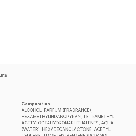
urs
Composition
ALCOHOL, PARFUM (FRAGRANCE),
HEXAMETHYLINDANOPYRAN, TETRAMETHYL
ACETYLOCTAHYDRONAPHTHALENES, AQUA
(WATER), HEXADECANOLACTONE, ACETYL
CEDRENE, TRIMETHYLBENZENEPROPANOL,