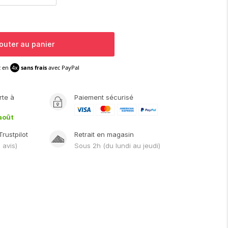
outer au panier
z en
4x
sans frais
avec PayPal
rte
à
Paiement sécurisé
août
Trustpilot
Retrait en magasin
1
avis)
Sous
2h
(du lundi au jeudi)