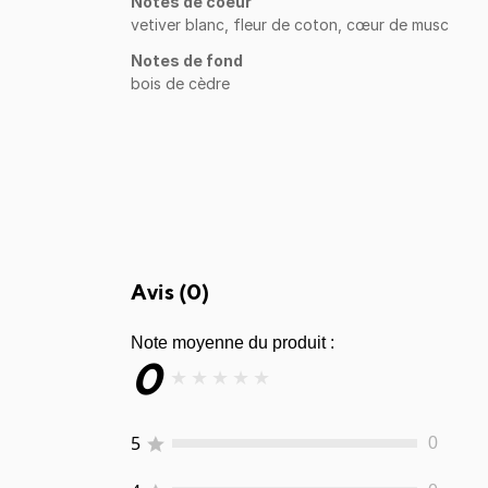
Notes de coeur
vetiver blanc, fleur de coton, cœur de musc
Notes de fond
bois de cèdre
Avis (
0
)
Note moyenne du produit :
0
★
★
★
★
★
5
0