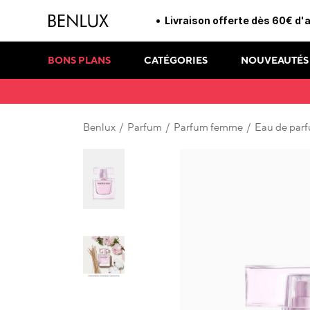
Livraison offerte dès 60€ d'
BONS PLANS
CATÉGORIES
NOUVEAUTÉS
Benlux
/
Parfum
/
Parfum femme
/
Eau de par