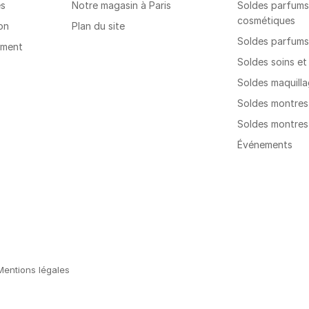
es
Notre magasin à Paris
Soldes parfums,
cosmétiques
on
Plan du site
Soldes parfum
ement
Soldes soins e
Soldes maquill
Soldes montre
Soldes montre
Événements
Mentions légales