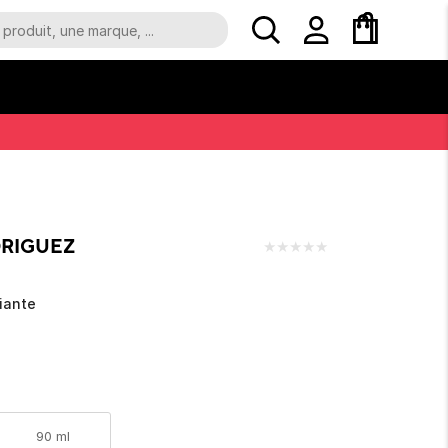
DRIGUEZ
★
★
★
★
★
iante
90 ml