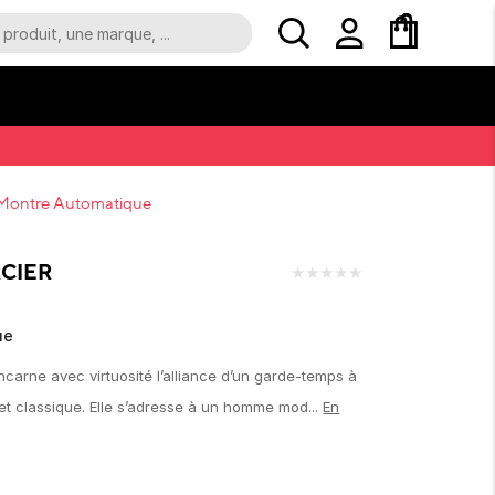
1 Montre Automatique
CIER
★
★
★
★
★
ue
incarne avec virtuosité l’alliance d’un garde-temps à
et classique. Elle s’adresse à un homme mod...
En