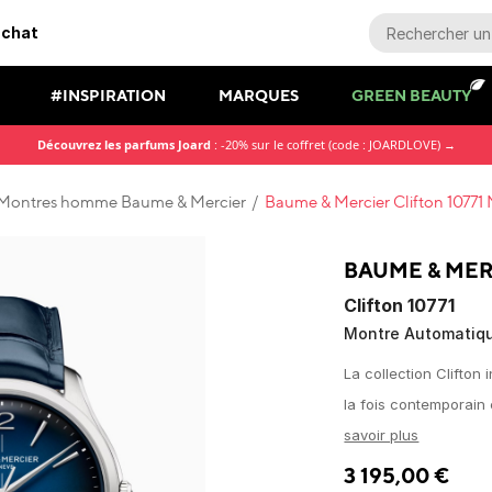
achat
#INSPIRATION
MARQUES
GREEN BEAUTY
Découvrez les parfums Joard
: -20% sur le coffret (code : JOARDLOVE) →
Montres homme Baume & Mercier
/
Baume & Mercier Clifton 1077
BAUME & MER
Clifton 10771
Montre Automatiq
La collection Clifton 
la fois contemporain 
savoir plus
3 195,00
€