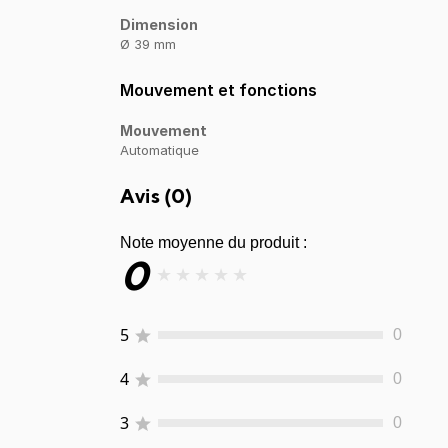
Dimension
Ø 39 mm
Mouvement et fonctions
Mouvement
Automatique
Avis (
0
)
Note moyenne du produit :
0
★
★
★
★
★
5
0
4
0
3
0