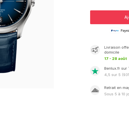
Aj
Paye
Livraison
offe
domicile
17 - 28 août
Benlux.fr sur 
4,5
sur 5 (
93
Retrait en ma
Sous
5 à 10 j