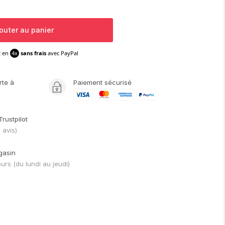
outer au panier
z en
4x
sans frais
avec PayPal
rte
à
Paiement sécurisé
Trustpilot
1
avis)
gasin
ours
(du lundi au jeudi)