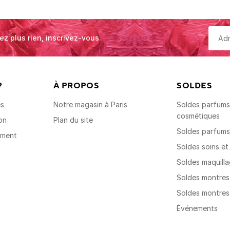
ez plus rien, inscrivez-vous.
?
À PROPOS
SOLDES
es
Notre magasin à Paris
Soldes parfums,
cosmétiques
on
Plan du site
Soldes parfum
ement
Soldes soins e
Soldes maquill
Soldes montre
Soldes montre
Événements