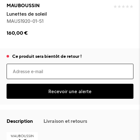
ion 
ixir
Montres Riviera
cco dentaire
bio
MAUBOUSSIN
★
★
★
★
★
en 
on
der
Tom Ford
irl 
Lunettes de soleil
Scandal Absolu
MAUS1920-01-51
bébé
160,00
€
Ce produit sera bientôt de retour !
ts alimentaires
Recevoir une alerte
Description
Livraison et retours