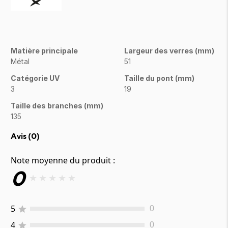
Matière principale
Largeur des verres (mm)
Métal
51
Catégorie UV
Taille du pont (mm)
3
19
Taille des branches (mm)
135
Avis (
0
)
Note moyenne du produit :
0
★
★
★
★
★
5
0
4
0