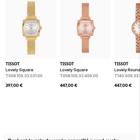
TISSOT
TISSOT
TISSOT
Lovely Square
Lovely Square
Lovely Roun
T058.109.33.031.00
T058.109.33.456.00
T140.009.33.1
397,00
€
447,00
€
447,00
€