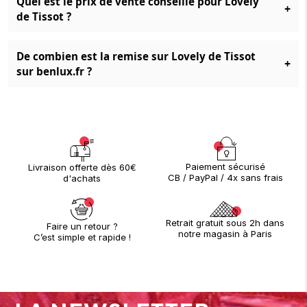
Quel est le prix de vente conseillé pour Lovely
+
de Tissot ?
De combien est la remise sur Lovely de Tissot
+
sur benlux.fr ?
Paiement sécurisé
Livraison offerte dès 60€
CB / PayPal / 4x sans frais
d'achats
Retrait gratuit sous 2h dans
Faire un retour ?
notre magasin à Paris
C’est simple et rapide !