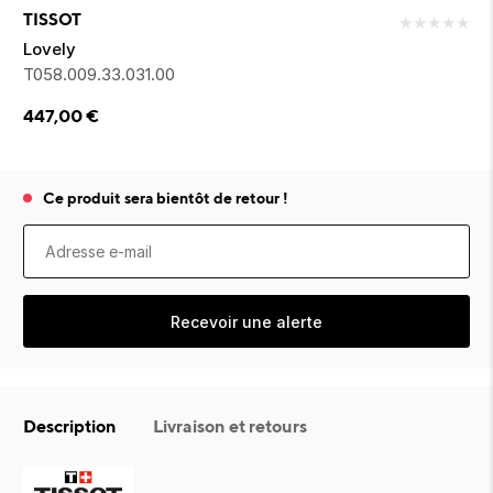
ion 
ixir
Montres Riviera
cco dentaire
bio
TISSOT
★
★
★
★
★
en 
on
der
Tom Ford
irl 
Lovely
Scandal Absolu
T058.009.33.031.00
bébé
447,00
€
Ce produit sera bientôt de retour !
ts alimentaires
Recevoir une alerte
Description
Livraison et retours