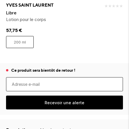
ion 
ixir
Montres Riviera
cco dentaire
bio
YVES SAINT LAURENT
★
★
★
★
★
en 
on
der
Tom Ford
irl 
Libre
Scandal Absolu
Lotion pour le corps
bébé
57,75
€
200 ml
Ce produit sera bientôt de retour !
ts alimentaires
Recevoir une alerte