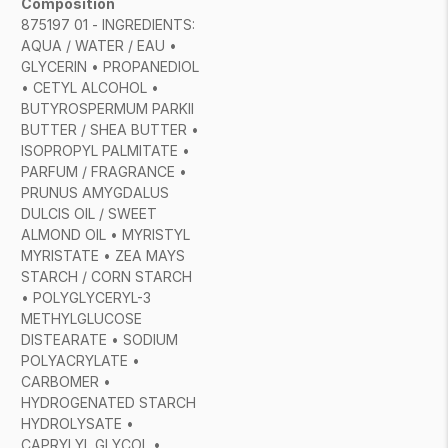
Composition
875197 01 - INGREDIENTS:
AQUA / WATER / EAU •
GLYCERIN • PROPANEDIOL
• CETYL ALCOHOL •
BUTYROSPERMUM PARKII
BUTTER / SHEA BUTTER •
ISOPROPYL PALMITATE •
PARFUM / FRAGRANCE •
PRUNUS AMYGDALUS
DULCIS OIL / SWEET
ALMOND OIL • MYRISTYL
MYRISTATE • ZEA MAYS
STARCH / CORN STARCH
• POLYGLYCERYL-3
METHYLGLUCOSE
DISTEARATE • SODIUM
POLYACRYLATE •
CARBOMER •
HYDROGENATED STARCH
HYDROLYSATE •
CAPRYLYL GLYCOL •