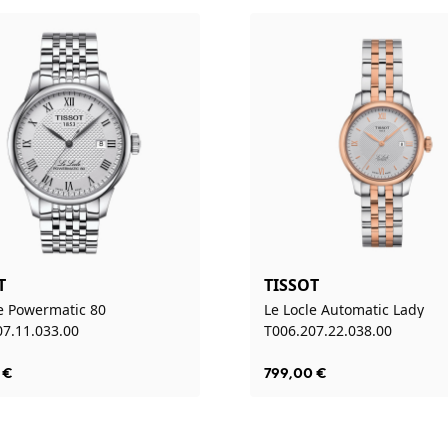
T
TISSOT
le Powermatic 80
Le Locle Automatic Lady
07.11.033.00
T006.207.22.038.00
€
799,00
€