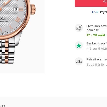
Aj
Paye
Livraison
offe
domicile
17 - 28 août
Benlux.fr sur 
4,5
sur 5 (
92
Retrait en ma
Sous
5 à 10 j
urs