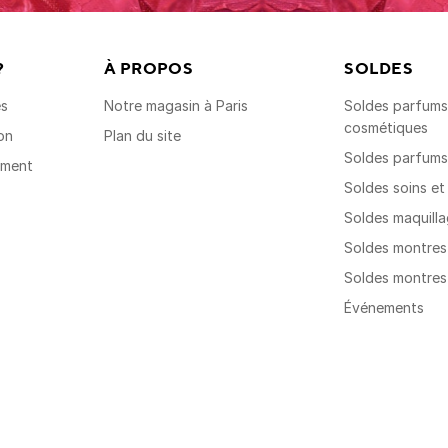
?
À PROPOS
SOLDES
es
Notre magasin à Paris
Soldes parfums,
cosmétiques
on
Plan du site
Soldes parfum
ement
Soldes soins e
Soldes maquill
Soldes montre
Soldes montre
Événements