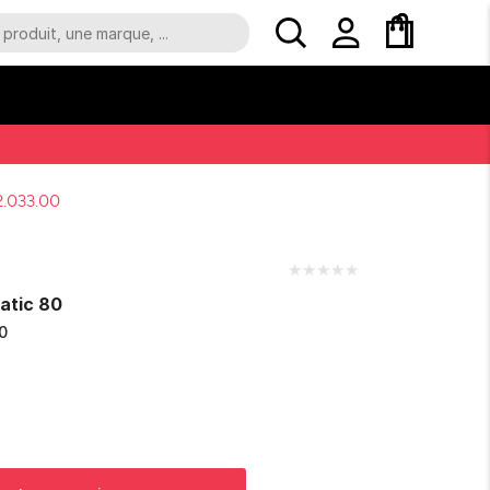
2.033.00
★
★
★
★
★
atic 80
0