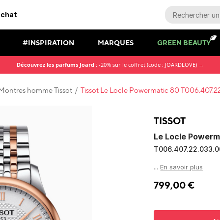
r chaque commande
#INSPIRATION
MARQUES
GREEN BEAUTY
Découvrez les parfums Joard
: -20% sur le coffret (code : JOARDLOVE) →
Montres homme Tissot
/
Tissot Le Locle Powermatic 80 T006.407.2
TISSOT
Le Locle Powerm
T006.407.22.033.0
...
En savoir plus
799,00
€