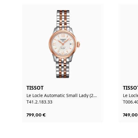
TISSOT
TISSO
Le Locle Automatic Small Lady (25.30)
Le Loc
T41.2.183.33
T006.4
799,00
€
749,00