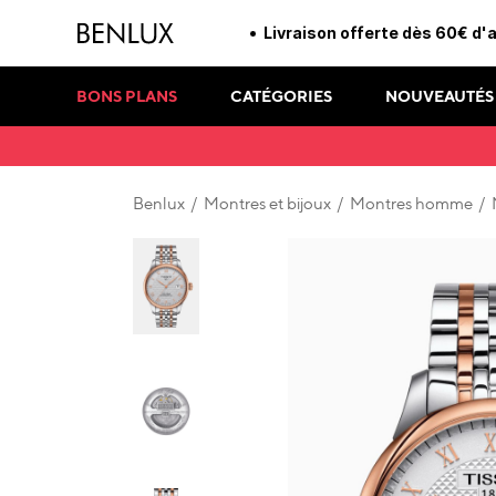
3 échantillons offerts pou
BONS PLANS
CATÉGORIES
NOUVEAUTÉS
Benlux
/
Montres et bijoux
/
Montres homme
/