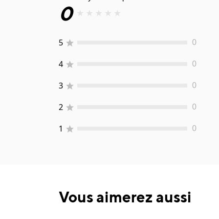
0
★
★
★
★
★
5
0
4
0
3
0
2
0
1
0
Vous aimerez aussi