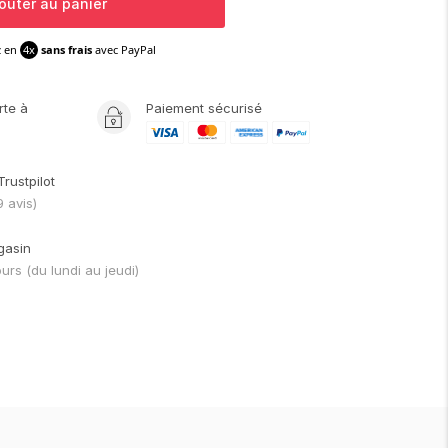
outer au panier
z en
4x
sans frais
avec PayPal
rte
à
Paiement sécurisé
Trustpilot
9
avis)
gasin
ours
(du lundi au jeudi)