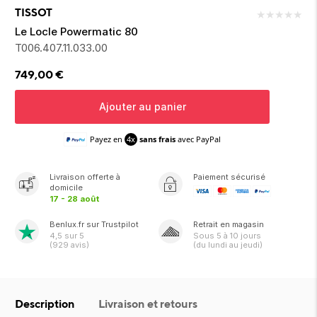
ion 
ixir
Montres Riviera
cco dentaire
bio
TISSOT
★
★
★
★
★
en 
on
der
Tom Ford
irl 
Le Locle Powermatic 80
Scandal Absolu
T006.407.11.033.00
bébé
749,00
€
Ajouter au panier
Payez en
4x
sans frais
avec PayPal
ts alimentaires
Livraison
offerte
à
Paiement sécurisé
domicile
17 - 28 août
Benlux.fr sur Trustpilot
Retrait en magasin
4,5
sur 5
Sous
5 à 10 jours
(
929
avis)
(du lundi au jeudi)
Description
Livraison et retours