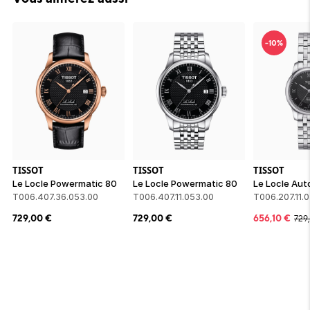
-10%
TISSOT
TISSOT
TISSOT
Le Locle Powermatic 80
Le Locle Powermatic 80
T006.407.36.053.00
T006.407.11.053.00
T006.207.11.
729,00
€
729,00
€
656,10
€
729