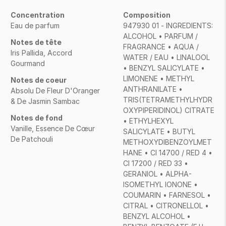
Concentration
Composition
Eau de parfum
947930 01 - INGREDIENTS:
ALCOHOL • PARFUM /
Notes de tête
FRAGRANCE • AQUA /
Iris Pallida, Accord
WATER / EAU • LINALOOL
Gourmand
• BENZYL SALICYLATE •
LIMONENE • METHYL
Notes de coeur
ANTHRANILATE •
Absolu De Fleur D'Oranger
TRIS(TETRAMETHYLHYDR
& De Jasmin Sambac
OXYPIPERIDINOL) CITRATE
Notes de fond
• ETHYLHEXYL
Vanille, Essence De Cœur
SALICYLATE • BUTYL
De Patchouli
METHOXYDIBENZOYLMET
HANE • CI 14700 / RED 4 •
CI 17200 / RED 33 •
GERANIOL • ALPHA-
ISOMETHYL IONONE •
COUMARIN • FARNESOL •
CITRAL • CITRONELLOL •
BENZYL ALCOHOL •