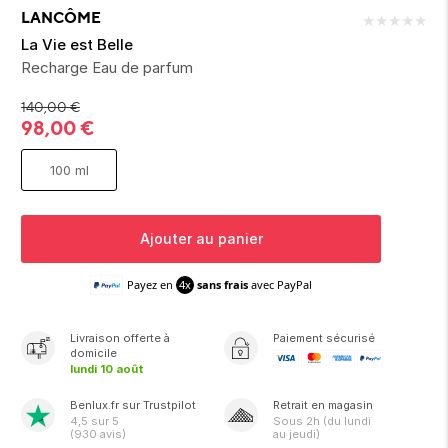
ion 
ixir
Montres Riviera
cco dentaire
bio
LANCÔME
★
★
★
★
★
en 
on
der
Tom Ford
irl 
La Vie est Belle
Scandal Absolu
Recharge Eau de parfum
bébé
140,00
€
98,00
€
100 ml
Ajouter au panier
ts alimentaires
Payez en
4x
sans frais
avec PayPal
Livraison
offerte
à
Paiement sécurisé
domicile
lundi 10 août
Benlux.fr sur Trustpilot
Retrait en magasin
4,5
sur 5
Sous
2h
(du lundi
(
930
avis)
au jeudi)