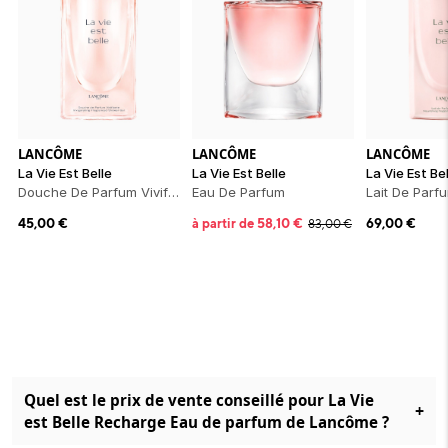
LANCÔME
LANCÔME
LANCÔME
La Vie Est Belle
La Vie Est Belle
La Vie Est Be
Douche De Parfum Vivifiante
Eau De Parfum
Lait De Parfu
45,00
€
à partir de
58,10
€
69,00
€
83,00
€
Quel est le prix de vente conseillé pour La Vie
+
est Belle Recharge Eau de parfum de Lancôme ?