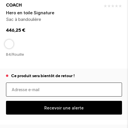
ion 
ixir
Montres Riviera
cco dentaire
bio
COACH
★
★
★
★
★
en 
on
der
Tom Ford
irl 
Hero en toile Signature
Scandal Absolu
Sac à bandoulière
bébé
446,25
€
B4/Rouille
ts alimentaires
Ce produit sera bientôt de retour !
Recevoir une alerte