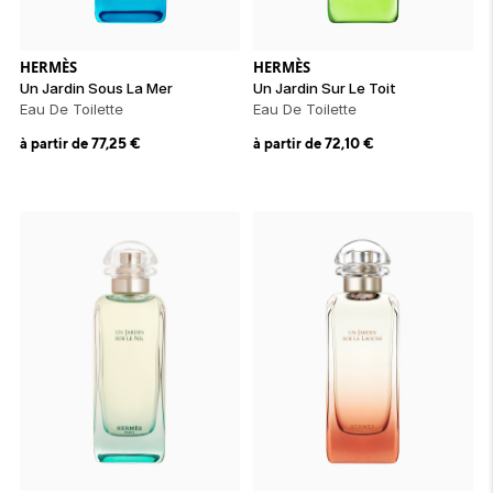
ion 
ixir
Montres Riviera
cco dentaire
bio
en 
on
der
Tom Ford
irl 
Scandal Absolu
HERMÈS
HERMÈS
bébé
Un Jardin Sous La Mer
Un Jardin Sur Le Toit
Eau De Toilette
Eau De Toilette
à partir de
77,25
€
à partir de
72,10
€
ts alimentaires