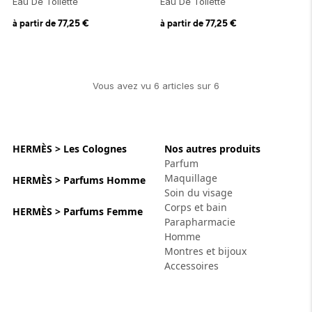
Eau De Toilette
Eau De Toilette
à partir de
77,25
€
à partir de
77,25
€
Vous avez vu
6
article
s
sur
6
HERMÈS > Les Colognes
Nos autres produits
Parfum
Maquillage
HERMÈS > Parfums Homme
Soin du visage
Corps et bain
HERMÈS > Parfums Femme
Parapharmacie
Homme
Montres et bijoux
Accessoires