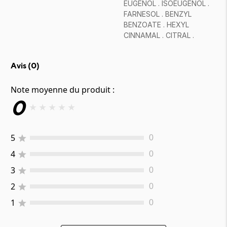
EUGENOL . ISOEUGENOL .
FARNESOL . BENZYL
BENZOATE . HEXYL
CINNAMAL . CITRAL .
Avis (
0
)
Note moyenne du produit :
0
★
★
★
★
★
5
0
4
0
3
0
2
0
1
0