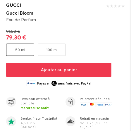
ion 
ixir
Montres Riviera
cco dentaire
bio
GUCCI
★
★
★
★
★
en 
on
der
Tom Ford
irl 
Gucci Bloom
Scandal Absolu
Eau de Parfum
bébé
91,50
€
79,30
€
50 ml
100 ml
Ajouter au panier
ts alimentaires
Payez en
4x
sans frais
avec PayPal
Livraison
offerte
à
Paiement sécurisé
domicile
mercredi 12 août
Benlux.fr sur Trustpilot
Retrait en magasin
4,5
sur 5
Sous
2h
(du lundi
(
931
avis)
au jeudi)