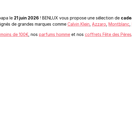
papa le
21 juin 2026
! BENLUX vous propose une sélection de
cade
s signés de grandes marques comme
Calvin Klein
,
Azzaro
,
Montblanc
,
 moins de 100€
, nos
parfums homme
et nos
coffrets Fête des Pères