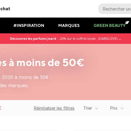
achat
#INSPIRATION
MARQUES
GREEN BEAUTY
Découvrez les parfums Joard
: -20% sur le coffret (code : JOARDLOVE) →
es à moins de 50€
s 2026 à moins de 50€ :
des marques.
€
Réinitialiser les filtres
Trier
Prix