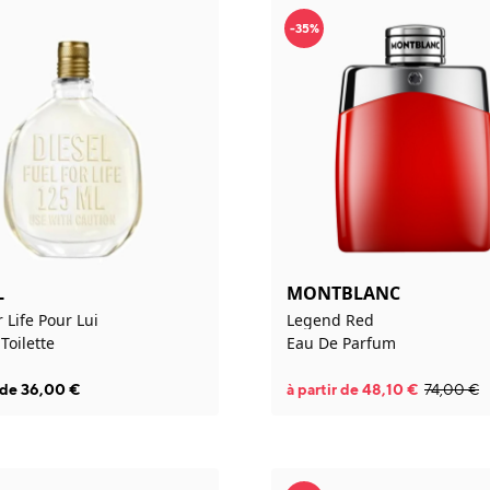
-35%
L
MONTBLANC
r Life Pour Lui
Legend Red
Toilette
Eau De Parfum
r de
36,00
€
à partir de
48,10
€
74,00
€