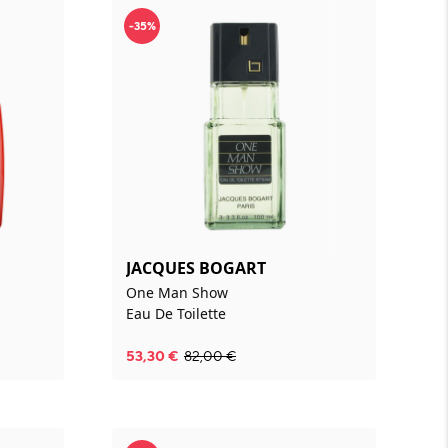
-35%
JACQUES BOGART
One Man Show
Eau De Toilette
53,30
€
82,00
€