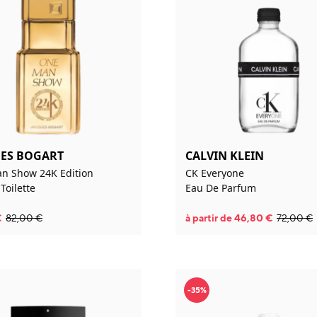
ES BOGART
CALVIN KLEIN
n Show 24K Edition
CK Everyone
Toilette
Eau De Parfum
€
82,00
€
à partir de
46,80
€
72,00
€
-35%