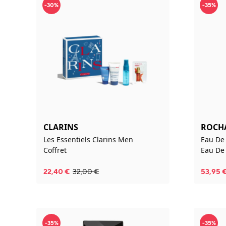
-30%
-35%
CLARINS
ROCH
Les Essentiels Clarins Men
Eau De
Coffret
Eau De 
22,40
€
32,00
€
53,95
-35%
-35%