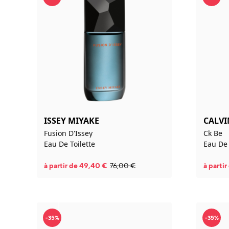
ISSEY MIYAKE
CALVI
Fusion D'Issey
Ck Be
Eau De Toilette
Eau De 
à partir de
49,40
€
76,00
€
à parti
-35%
-35%