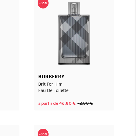
-35%
BURBERRY
Brit For Him
Eau De Toilette
à partir de
46,80
€
72,00
€
-35%