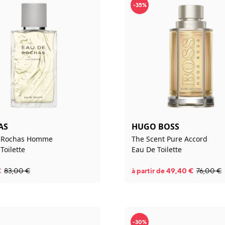
-35%
AS
HUGO BOSS
 Rochas Homme
The Scent Pure Accord
Toilette
Eau De Toilette
€
83,00
€
à partir de
49,40
€
76,00
€
-30%