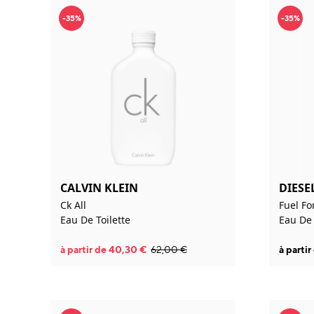
-35%
-35%
CALVIN KLEIN
DIESE
Ck All
Fuel Fo
Eau De Toilette
Eau De 
à partir de
40,30
€
62,00
€
à parti