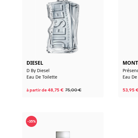
DIESEL
MONT
D By Diesel
Prése
Eau De Toilette
Eau De 
à partir de
48,75
€
75,00
€
53,95
-35%