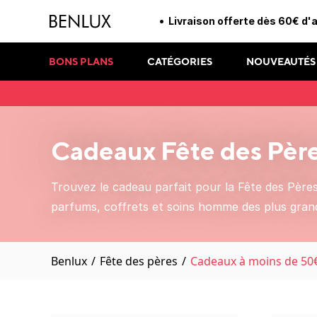
Livraison offerte dès 60€ d'
BONS PLANS
CATÉGORIES
NOUVEAUTÉS
Cadeaux Fête des Pèr
Trouvez le cadeau parfait pour la Fête des Père
parfums, coffrets et soins homme des plus gran
Benlux
/
Fête des pères
/
Cadeaux à moins de 50