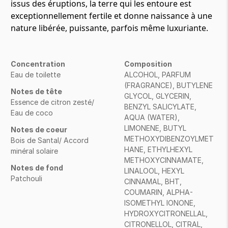
issus des éruptions, la terre qui les entoure est
exceptionnellement fertile et donne naissance à une
nature libérée, puissante, parfois même luxuriante.
Concentration
Composition
Eau de toilette
ALCOHOL, PARFUM
(FRAGRANCE), BUTYLENE
Notes de tête
GLYCOL, GLYCERIN,
Essence de citron zesté/
BENZYL SALICYLATE,
Eau de coco
AQUA (WATER),
LIMONENE, BUTYL
Notes de coeur
METHOXYDIBENZOYLMET
Bois de Santal/ Accord
HANE, ETHYLHEXYL
minéral solaire
METHOXYCINNAMATE,
Notes de fond
LINALOOL, HEXYL
Patchouli
CINNAMAL, BHT,
COUMARIN, ALPHA-
ISOMETHYL IONONE,
HYDROXYCITRONELLAL,
CITRONELLOL, CITRAL,