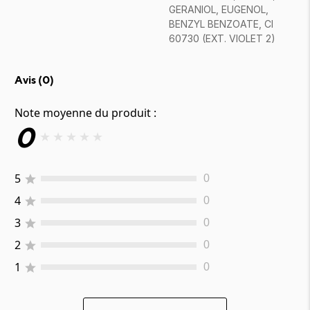
GERANIOL, EUGENOL,
BENZYL BENZOATE, CI
60730 (EXT. VIOLET 2)
Avis (
0
)
Note moyenne du produit :
0
★
★
★
★
★
5
0
4
0
3
0
2
0
1
0