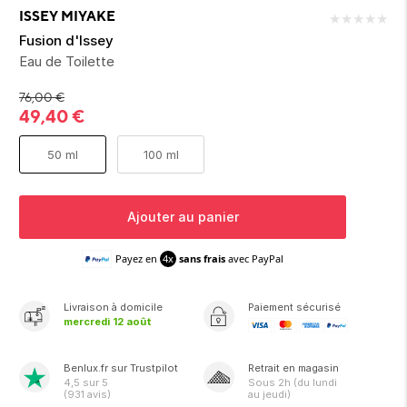
ion 
ixir
Montres Riviera
cco dentaire
bio
ISSEY MIYAKE
★
★
★
★
★
en 
on
der
Tom Ford
irl 
Fusion d'Issey
Scandal Absolu
Eau de Toilette
bébé
76,00
€
49,40
€
50 ml
100 ml
Ajouter au panier
ts alimentaires
Payez en
4x
sans frais
avec PayPal
Livraison
à domicile
Paiement sécurisé
mercredi 12 août
Benlux.fr sur Trustpilot
Retrait en magasin
4,5
sur 5
Sous
2h
(du lundi
(
931
avis)
au jeudi)